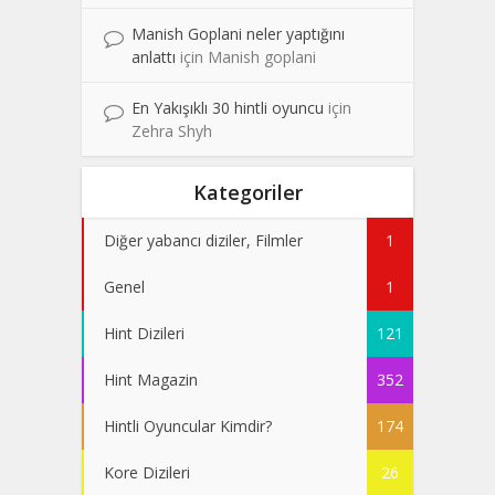
Manish Goplani neler yaptığını
anlattı
için
Manish goplani
En Yakışıklı 30 hintli oyuncu
için
Zehra Shyh
Kategoriler
Diğer yabancı diziler, Filmler
1
Genel
1
Hint Dizileri
121
Hint Magazin
352
Hintli Oyuncular Kimdir?
174
Kore Dizileri
26