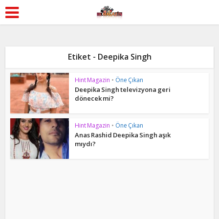
Etiket - Deepika Singh
Hint Magazin
•
Öne Çıkan
Deepika Singh televizyona geri
dönecek mi?
Hint Magazin
•
Öne Çıkan
Anas Rashid Deepika Singh aşık
mıydı?