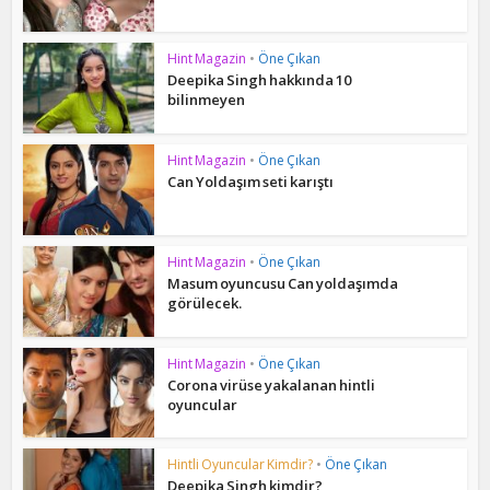
Hint Magazin
•
Öne Çıkan
Deepika Singh hakkında 10
bilinmeyen
Hint Magazin
•
Öne Çıkan
Can Yoldaşım seti karıştı
Hint Magazin
•
Öne Çıkan
Masum oyuncusu Can yoldaşımda
görülecek.
Hint Magazin
•
Öne Çıkan
Corona virüse yakalanan hintli
oyuncular
Hintli Oyuncular Kimdir?
•
Öne Çıkan
Deepika Singh kimdir?