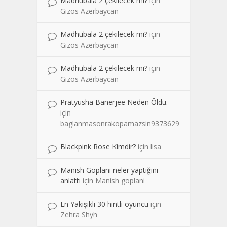
Madhubala 2 çekilecek mi?
için
Gizos Azerbaycan
Madhubala 2 çekilecek mi?
için
Gizos Azerbaycan
Madhubala 2 çekilecek mi?
için
Gizos Azerbaycan
Pratyusha Banerjee Neden Öldü.
için
baglanmasonrakopamazsin9373629
Blackpink Rose Kimdir?
için
lisa
Manish Goplani neler yaptığını
anlattı
için
Manish goplani
En Yakışıklı 30 hintli oyuncu
için
Zehra Shyh