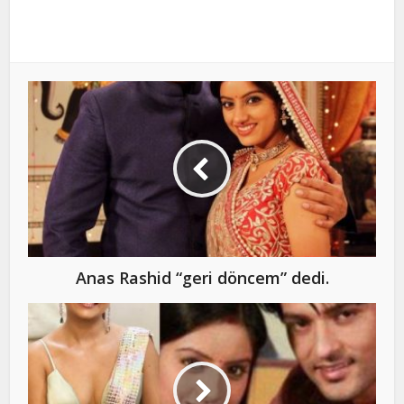
Anas Rashid “geri döncem” dedi.