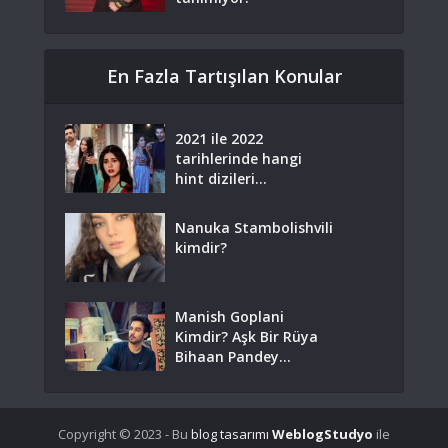
En Fazla Tartışılan Konular
2021 ile 2022
tarihlerinde hangi
hint dizileri...
Nanuka Stambolishvili
kimdir?
Manish Goplani
Kimdir? Aşk Bir Rüya
Bihaan Pandey...
Copyright © 2023 - Bu
blog tasarımı
WeblogStudyo
ile