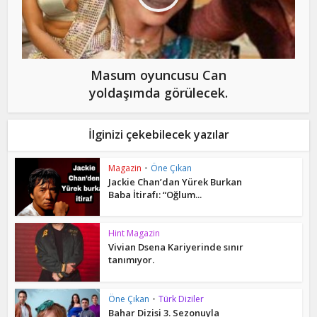
Masum oyuncusu Can
yoldaşımda görülecek.
İlginizi çekebilecek yazılar
Magazin
•
Öne Çıkan
Jackie Chan’dan Yürek Burkan
Baba İtirafı: “Oğlum...
Hint Magazin
Vivian Dsena Kariyerinde sınır
tanımıyor.
Öne Çıkan
•
Türk Diziler
Bahar Dizisi 3. Sezonuyla