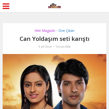
Hint Magazin
Öne Çıkan
•
Can Yoldaşım seti karıştı
5 yıl Önce
Yorum Ekle