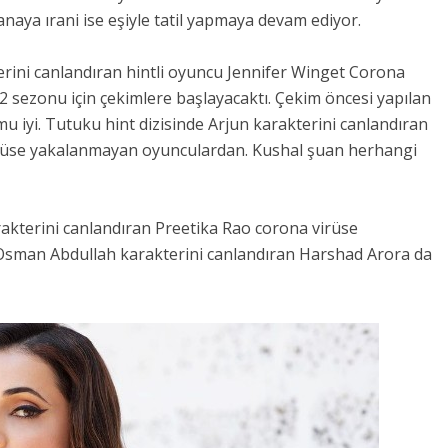
Sanaya ırani ise eşiyle tatil yapmaya devam ediyor.
rini canlandıran hintli oyuncu Jennifer Winget Corona
2 sezonu için çekimlere başlayacaktı. Çekim öncesi yapılan
umu iyi. Tutuku hint dizisinde Arjun karakterini canlandıran
irüse yakalanmayan oyunculardan. Kushal şuan herhangi
rakterini canlandıran Preetika Rao corona virüse
n Osman Abdullah karakterini canlandıran Harshad Arora da