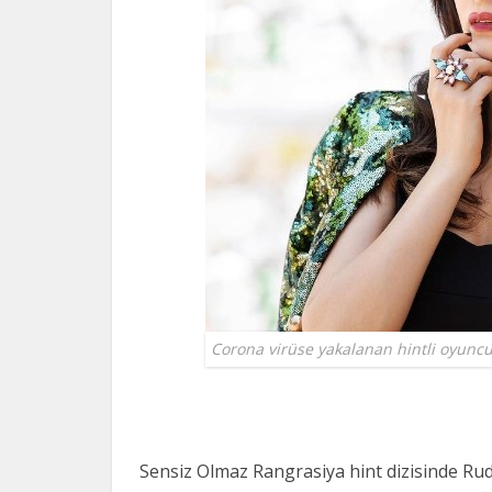
Corona virüse yakalanan hintli oyuncu
Sensiz Olmaz Rangrasiya hint dizisinde Ru