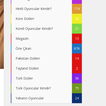
Hintli Oyuncular Kimdir?
174
Kore Dizileri
26
Koreli Oyuncular Kimdir?
21
Magazin
13
Öne Çıkan
876
Pakistan Dizileri
14
Tayland Dizileri
2
Türk Diziler
36
Türk Oyuncular Kimdir?
75
Yabancı Oyuncular
24