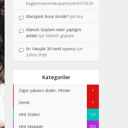
baglanmasonrakopamazsin9373629
Blackpink Rose Kimdir?
için
lisa
Manish Goplani neler yaptığını
anlattı
için
Manish goplani
En Yakışıklı 30 hintli oyuncu
için
Zehra Shyh
Kategoriler
Diğer yabancı diziler, Filmler
1
Genel
1
Hint Dizileri
121
Hint Magazin
352