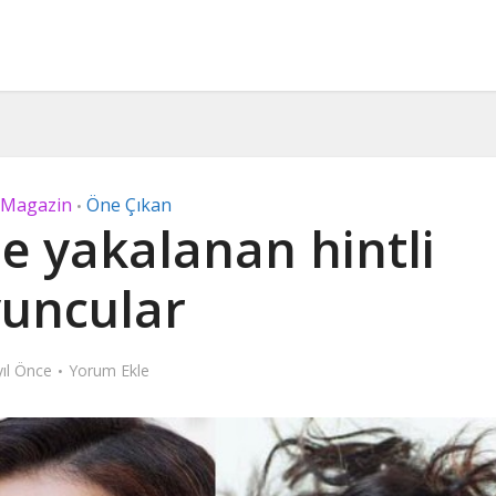
 Magazin
Öne Çıkan
•
e yakalanan hintli
uncular
yıl Önce
Yorum Ekle