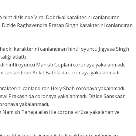
 hint dizisinde Viraj Dobriyal karakterini canlandıran
 Dizide Raghavendra Pratap Singh karakterini canlandıran
.
thapki karakterini canlandıran hintli oyuncu Jigyasa Singh
alığı atlattı.
rdı hintli oyuncu Manish Goplani coronaya yakalanmadı.
ni canlandıran Ankit Bathla da coronaya yakalanmadı.
 karakterini canlandıran Helly Shah coronaya yakalnmadı.
asswi Prakash da coronaya yakalanmadı. Dizide Sanskaar
coronaya yakalanmadı.
 Namish Taneja ailesi ile corona virüse yakalanan ve
aar Phir hint dizisinde Asta karakterini canlandıran