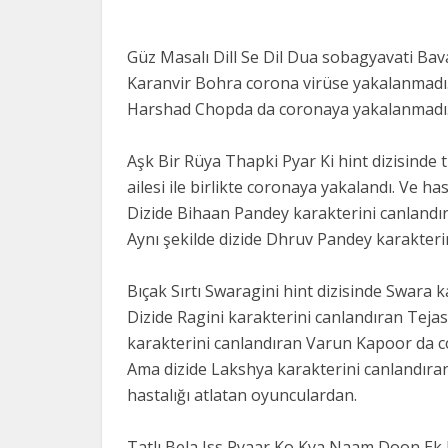
Güz Masalı Dill Se Dil Dua sobagyavati Bava
Karanvir Bohra corona virüse yakalanmadı.
Harshad Chopda da coronaya yakalanmadı
Aşk Bir Rüya Thapki Pyar Ki hint dizisinde 
ailesi ile birlikte coronaya yakalandı. Ve hast
Dizide Bihaan Pandey karakterini canlandı
Aynı şekilde dizide Dhruv Pandey karakteri
Bıçak Sırtı Swaragini hint dizisinde Swara
Dizide Ragini karakterini canlandıran Tej
karakterini canlandıran Varun Kapoor da 
Ama dizide Lakshya karakterini canlandıran
hastalığı atlatan oyunculardan.
Tatlı Bela Iss Pyaar Ko Kya Naam Doon Ek B