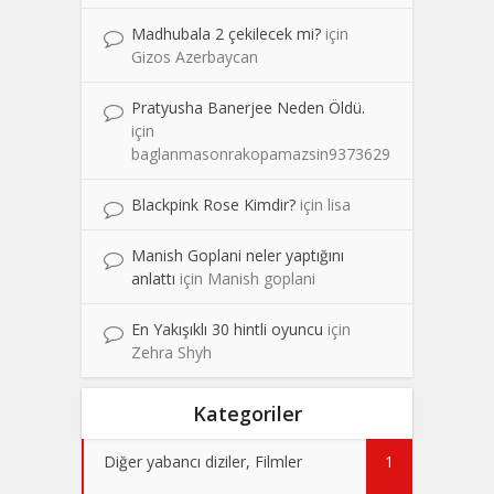
Madhubala 2 çekilecek mi?
için
Gizos Azerbaycan
Pratyusha Banerjee Neden Öldü.
için
baglanmasonrakopamazsin9373629
Blackpink Rose Kimdir?
için
lisa
Manish Goplani neler yaptığını
anlattı
için
Manish goplani
En Yakışıklı 30 hintli oyuncu
için
Zehra Shyh
Kategoriler
Diğer yabancı diziler, Filmler
1