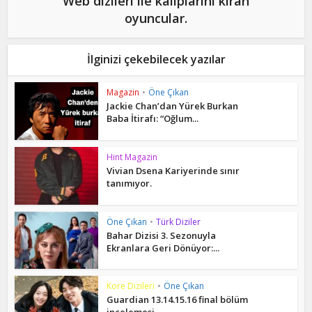
Web dizileri ile kalıplarını kıran
oyuncular.
İlginizi çekebilecek yazılar
Magazin
•
Öne Çıkan
Jackie Chan’dan Yürek Burkan
Baba İtirafı: “Oğlum...
Hint Magazin
Vivian Dsena Kariyerinde sınır
tanımıyor.
Öne Çıkan
•
Türk Diziler
Bahar Dizisi 3. Sezonuyla
Ekranlara Geri Dönüyor:...
Kore Dizileri
•
Öne Çıkan
Guardian 13.14.15.16 final bölüm