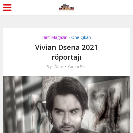
Hint Magazin
Öne Çıkan
•
Vivian Dsena 2021
röportajı
5 yıl Önce
Yorum Ekle