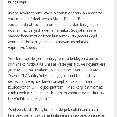
bilinçli yaptı.
Ayrıca sevdiklerimize yakın olmanın önemini anlamanıza
yardımcı oldu” dedi. Ayrıca Vivian Dsena: “Bence bu
zamanlarda alınacak en önemli derslerden biri, gerçek
dostlarımızı ve iyi dilekleri anlamaktır. Sosyal mesafe
sadece kendimizi virüsten kurtarmak için geçerli değil,
aynısını bizim için iyi anlamı olmayan insanlarla da
yapmalıyız”, dedi.
Yeni bir proje ile geri dönüş yapmayı bekleyen oyuncu en
son Shakti Astitva Ke Ehsaas Ki de yer aldı. Ve söylentilere
göre Madhubala Yalancı Bahar sezon 2 yer alacak.Vivian
Dsena: “TV farklı yönlerde büyüyor. Yeni türler, hikayeler
deniyorlar ve ayrıca farklı konseptleri ve sunumları
keşfediyorlar. OTT dijital platfom, TV ile karşılaştırılamaz
çünkü web dizilerinin belli bölümleri vardır mevsimliktir. TV
ise günlük izleme içindir.”
Dedi ve ekledi: “Evet, bugünlerde pek çok insanın akıllı
telefonu var, ancak daha fazla insanın cep telefonlarından