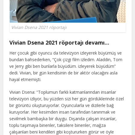
Vivian Dsena 2021 röportajı
Vivian Dsena 2021 röportajı devamı…
Her çocuk gibi oyuncu da televizyon izleyerek büyümüş ve
bundan bahsederken, “Çok çizgi film izledim. Aladdin, Tom
ve Jerry gibi ben bunlarla büyüdüm. izleyerek büyüdüm”
dedi. Vivian, bir gün kendisinin de bir aktör olacağını asla
hayal etmemişti.
Vivian Dsena: “Toplumun farklı katmanlarından insanlar
televizyon izliyor, bu yüzden sizi her gün gördüklerinde özel
bir görüntü oluşturuyorlar. Oyuncularla ve dizilerle bağ
kuruyorlar. Her kesimden insan tarafından tanınmak ve
sevilmek bambaşka bir duygu. Dışarıda çalışan insanlar,
toplu taşımaya binenler, taksilere binenler, mağza
çalışanları beni kendileri gibi koştururken görür ve öyle