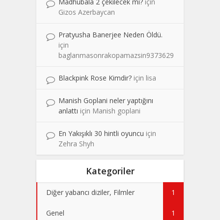
Madhubala 2 çekilecek mi?
için
Gizos Azerbaycan
Pratyusha Banerjee Neden Öldü.
için
baglanmasonrakopamazsin9373629
Blackpink Rose Kimdir?
için
lisa
Manish Goplani neler yaptığını
anlattı
için
Manish goplani
En Yakışıklı 30 hintli oyuncu
için
Zehra Shyh
Kategoriler
Diğer yabancı diziler, Filmler
1
Genel
1