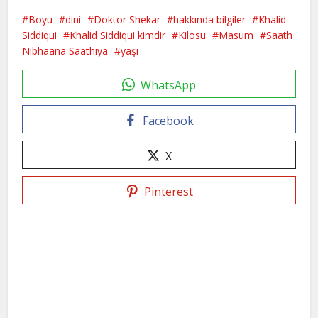
Boyu
dini
Doktor Shekar
hakkında bilgiler
Khalid
Siddiqui
Khalid Siddiqui kimdir
Kilosu
Masum
Saath
Nibhaana Saathiya
yaşı
WhatsApp
Facebook
X
Pinterest