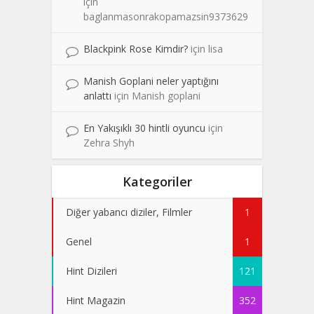
için
baglanmasonrakopamazsin9373629
Blackpink Rose Kimdir?
için
lisa
Manish Goplani neler yaptığını
anlattı
için
Manish goplani
En Yakışıklı 30 hintli oyuncu
için
Zehra Shyh
Kategoriler
Diğer yabancı diziler, Filmler
1
Genel
1
Hint Dizileri
121
Hint Magazin
352