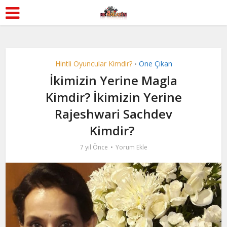
Hintli Oyuncular Kimdir?
Öne Çıkan
•
İkimizin Yerine Magla
Kimdir? İkimizin Yerine
Rajeshwari Sachdev
Kimdir?
7 yıl Önce
Yorum Ekle