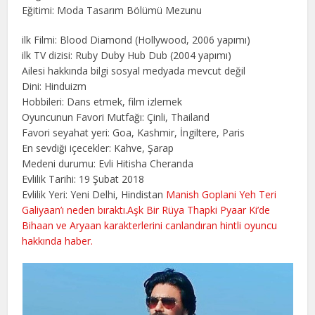
Eğitimi: Moda Tasarım Bölümü Mezunu
ilk Filmi: Blood Diamond (Hollywood, 2006 yapımı)
ilk TV dizisi: Ruby Duby Hub Dub (2004 yapımı)
Ailesi hakkında bilgi sosyal medyada mevcut değil
Dini: Hinduizm
Hobbileri: Dans etmek, film izlemek
Oyuncunun Favori Mutfağı: Çinli, Thailand
Favori seyahat yeri: Goa, Kashmir, İngiltere, Paris
En sevdiği içecekler: Kahve, Şarap
Medeni durumu: Evli Hitisha Cheranda
Evlilik Tarihi: 19 Şubat 2018
Evlilik Yeri: Yeni Delhi, Hindistan
Manish Goplani Yeh Teri
Galiyaan’ı neden bıraktı.Aşk Bir Rüya Thapki Pyaar Ki’de
Bihaan ve Aryaan karakterlerini canlandıran hintli oyuncu
hakkında haber.