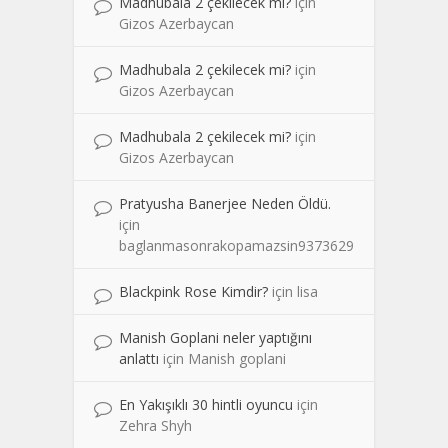
Madhubala 2 çekilecek mi?
için
Gizos Azerbaycan
Madhubala 2 çekilecek mi?
için
Gizos Azerbaycan
Madhubala 2 çekilecek mi?
için
Gizos Azerbaycan
Pratyusha Banerjee Neden Öldü.
için
baglanmasonrakopamazsin9373629
Blackpink Rose Kimdir?
için
lisa
Manish Goplani neler yaptığını
anlattı
için
Manish goplani
En Yakışıklı 30 hintli oyuncu
için
Zehra Shyh