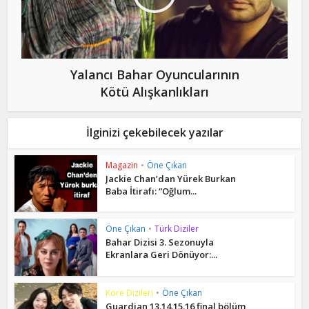
Yalancı Bahar Oyuncularının
Kötü Alışkanlıkları
İlginizi çekebilecek yazılar
Magazin
•
Öne Çıkan
Jackie Chan’dan Yürek Burkan
Baba İtirafı: “Oğlum...
Öne Çıkan
•
Türk Diziler
Bahar Dizisi 3. Sezonuyla
Ekranlara Geri Dönüyor:...
Kore Dizileri
•
Öne Çıkan
Guardian 13.14.15.16 final bölüm