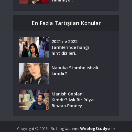
En Fazla Tartışılan Konular
2021 ile 2022
tarihlerinde hangi
hint dizileri...
Nanuka Stambolishvili
kimdir?
Manish Goplani
Kimdir? Aşk Bir Rüya
Bihaan Pandey...
Copyright © 2023 - Bu
blog tasarımı
WeblogStudyo
ile