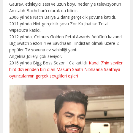
Gaurav, etkileyici sesi ve uzun boyu nedeniyle televizyonun
Amitabh Bachchan’ı olarak da bilinir.
2006 yılında Nach Baliye 2 dans gerçeklik şovuna katıldı.
2011 yılında Hint gerçeklik şovu Zor Ka Jhatka: Total
Wipeout’a katıldı.
2012 yılında, Colours Golden Petal Awards ödülünü kazandı.
Big Switch Sezon 4 ve Savdhaan Hindistan olmak üzere 2
popüler TV şovuna ev sahipliği yaptı.
Angelina Jolie’yi çok seviyor.
2016 yılında Bigg Boss Sezon 10’a katıldı.
Kanal 7’nin sevilen
hint dizilerinden biri olan Masum Saath Nibhaana Saathiya
oyuncularının gerçek sevgilileri eşleri