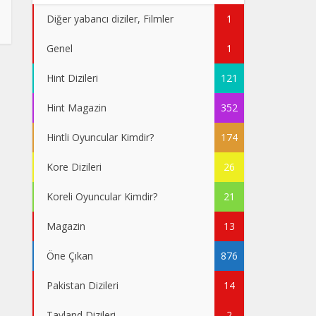
Diğer yabancı diziler, Filmler
1
Genel
1
Hint Dizileri
121
Hint Magazin
352
Hintli Oyuncular Kimdir?
174
Kore Dizileri
26
Koreli Oyuncular Kimdir?
21
Magazin
13
Öne Çıkan
876
Pakistan Dizileri
14
Tayland Dizileri
2