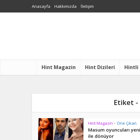
Anasayfa
Hakkımızda
İletişim
Hint Magazin
Hint Dizileri
Hintli
Etiket
Hint Magazin
Öne Çıkan
•
Masum oyuncuları yeni 
ile dönüyor