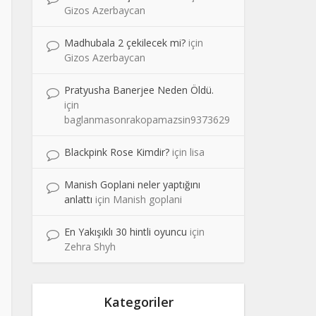
Gizos Azerbaycan
Madhubala 2 çekilecek mi?
için
Gizos Azerbaycan
Pratyusha Banerjee Neden Öldü.
için
baglanmasonrakopamazsin9373629
Blackpink Rose Kimdir?
için
lisa
Manish Goplani neler yaptığını
anlattı
için
Manish goplani
En Yakışıklı 30 hintli oyuncu
için
Zehra Shyh
Kategoriler