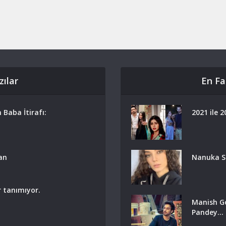
ılar
En Fa
 Baba İtirafı:
2021 ile 2
an
Nanuka St
r tanımıyor.
Manish Go
Pandey...