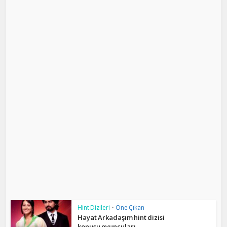
Hint Dizileri
•
Öne Çıkan
Hayat Arkadaşım hint dizisi
konusu oyuncuları