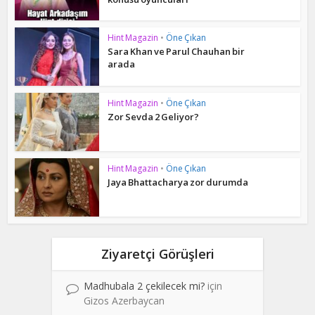
Hint Magazin
•
Öne Çıkan
Sara Khan ve Parul Chauhan bir
arada
Hint Magazin
•
Öne Çıkan
Zor Sevda 2 Geliyor?
Hint Magazin
•
Öne Çıkan
Jaya Bhattacharya zor durumda
Ziyaretçi Görüşleri
Madhubala 2 çekilecek mi?
için
Gizos Azerbaycan