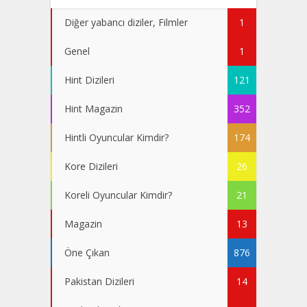
Diğer yabancı diziler, Filmler
1
Genel
1
Hint Dizileri
121
Hint Magazin
352
Hintli Oyuncular Kimdir?
174
Kore Dizileri
26
Koreli Oyuncular Kimdir?
21
Magazin
13
Öne Çıkan
876
Pakistan Dizileri
14