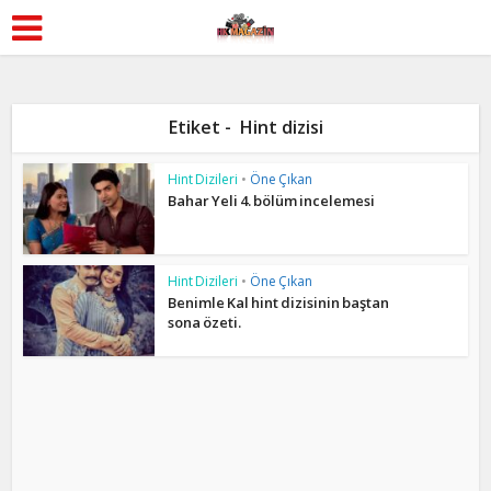
Etiket - Hint dizisi
Hint Dizileri
•
Öne Çıkan
Bahar Yeli 4. bölüm incelemesi
Hint Dizileri
•
Öne Çıkan
Benimle Kal hint dizisinin baştan
sona özeti.