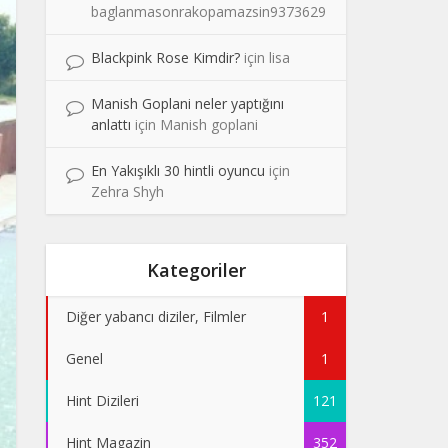
baglanmasonrakopamazsin9373629
Blackpink Rose Kimdir?
için
lisa
Manish Goplani neler yaptığını
anlattı
için
Manish goplani
En Yakışıklı 30 hintli oyuncu
için
Zehra Shyh
Kategoriler
Diğer yabancı diziler, Filmler
1
Genel
1
Hint Dizileri
121
Hint Magazin
352