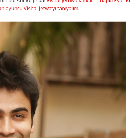
inin adı Anmol Jindal
Vishal Jethwa kimdir? Thapki Pyar Ki
n oyuncu Vishal Jetwa’yı tanıyalım.