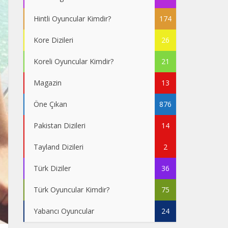
Hintli Oyuncular Kimdir?
174
Kore Dizileri
26
Koreli Oyuncular Kimdir?
21
Magazin
13
Öne Çıkan
876
Pakistan Dizileri
14
Tayland Dizileri
2
Türk Diziler
36
Türk Oyuncular Kimdir?
75
Yabancı Oyuncular
24