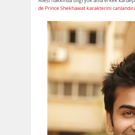
Ailesi hakkında bilgi yok ama erkek kardeş
de Prince Shekhawat karakterini canlandıra