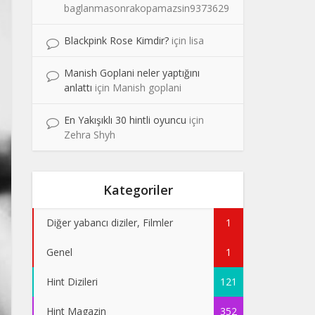
baglanmasonrakopamazsin9373629
Blackpink Rose Kimdir?
için
lisa
Manish Goplani neler yaptığını
anlattı
için
Manish goplani
En Yakışıklı 30 hintli oyuncu
için
Zehra Shyh
Kategoriler
Diğer yabancı diziler, Filmler
1
Genel
1
Hint Dizileri
121
Hint Magazin
352