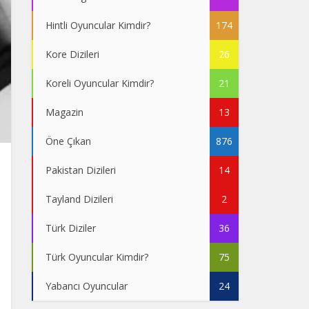
Hintli Oyuncular Kimdir?
174
Kore Dizileri
26
Koreli Oyuncular Kimdir?
21
Magazin
13
Öne Çıkan
876
Pakistan Dizileri
14
Tayland Dizileri
2
Türk Diziler
36
Türk Oyuncular Kimdir?
75
Yabancı Oyuncular
24