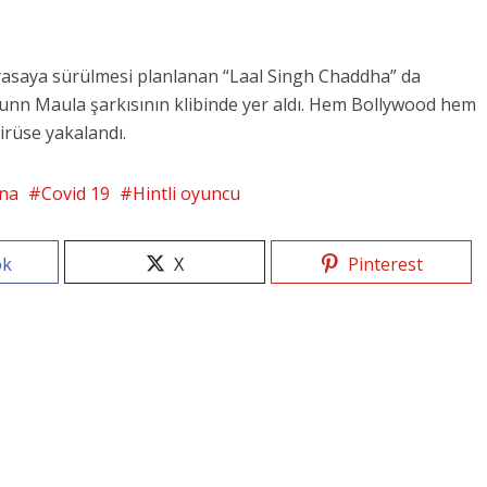
piyasaya sürülmesi planlanan “Laal Singh Chaddha” da
Funn Maula şarkısının klibinde yer aldı. Hem Bollywood hem
irüse yakalandı.
na
Covid 19
Hintli oyuncu
ok
X
Pinterest