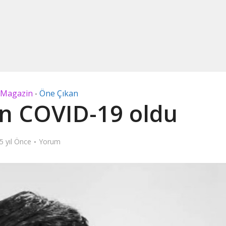
 Magazin
Öne Çıkan
•
n COVID-19 oldu
5 yıl Önce
Yorum