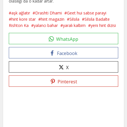
olasılığı da o kadar artar.
aşk ağlatır
Drashti Dhami
Geet hui sabse parayi
hint kore star
hint magazin
Silsila
Silsila Badalte
Rishton Ka
yalancı bahar
yaralı kalbim
yeni hint dizisi
WhatsApp
Facebook
X
Pinterest