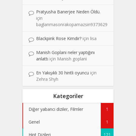
Pratyusha Banerjee Neden Öldü.
için
baglanmasonrakopamazsin9373629
Blackpink Rose Kimdir?
için
lisa
Manish Goplani neler yaptığını
anlattı
için
Manish goplani
En Yakışıklı 30 hintli oyuncu
için
Zehra Shyh
Kategoriler
Diğer yabancı diziler, Filmler
1
Genel
1
Hint Dizileri
121