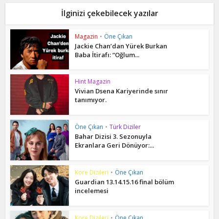
İlginizi çekebilecek yazılar
Magazin
•
Öne Çıkan
Jackie Chan’dan Yürek Burkan
Baba İtirafı: “Oğlum...
Hint Magazin
Vivian Dsena Kariyerinde sınır
tanımıyor.
Öne Çıkan
•
Türk Diziler
Bahar Dizisi 3. Sezonuyla
Ekranlara Geri Dönüyor:...
Kore Dizileri
•
Öne Çıkan
Guardian 13.14.15.16 final bölüm
incelemesi
Kore Dizileri
•
Öne Çıkan