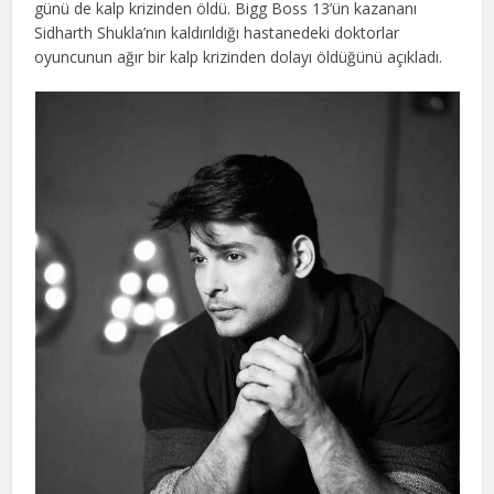
günü de kalp krizinden öldü. Bigg Boss 13’ün kazananı
Sidharth Shukla’nın kaldırıldığı hastanedeki doktorlar
oyuncunun ağır bir kalp krizinden dolayı öldüğünü açıkladı.