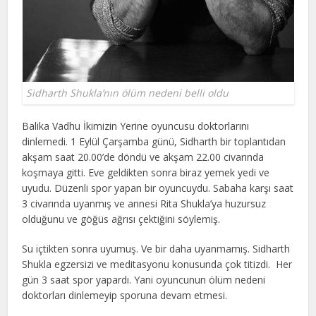
Sidharth Shukla’nın ölüm nedeni belli oldu
Balika Vadhu İkimizin Yerine oyuncusu doktorlarını
dinlemedi. 1 Eylül Çarşamba günü, Sidharth bir toplantıdan
akşam saat 20.00’de döndü ve akşam 22.00 civarında
koşmaya gitti. Eve geldikten sonra biraz yemek yedi ve
uyudu. Düzenli spor yapan bir oyuncuydu. Sabaha karşı saat
3 civarında uyanmış ve annesi Rita Shukla’ya huzursuz
olduğunu ve göğüs ağrısı çektiğini söylemiş.
Su içtikten sonra uyumuş. Ve bir daha uyanmamış. Sidharth
Shukla egzersizi ve meditasyonu konusunda çok titizdi. Her
gün 3 saat spor yapardı. Yani oyuncunun ölüm nedeni
doktorları dinlemeyip sporuna devam etmesi.