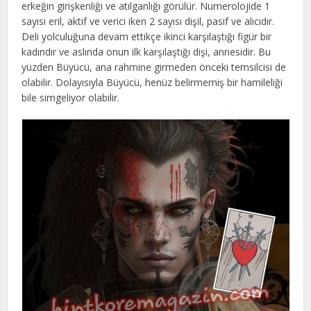
erkeğin girişkenliği ve atılganlığı görülür. Numerolojide 1
sayısı eril, aktif ve verici iken 2 sayısı dişil, pasif ve alıcıdır.
Deli yolculuğuna devam ettikçe ikinci karşılaştığı figür bir
kadındır ve aslında onun ilk karşılaştığı dişi, annesidir. Bu
yüzden Büyücü, ana rahmine girmeden önceki temsilcisi de
olabilir. Dolayısıyla Büyücü, henüz belirmemiş bir hamileliği
bile simgeliyor olabilir.