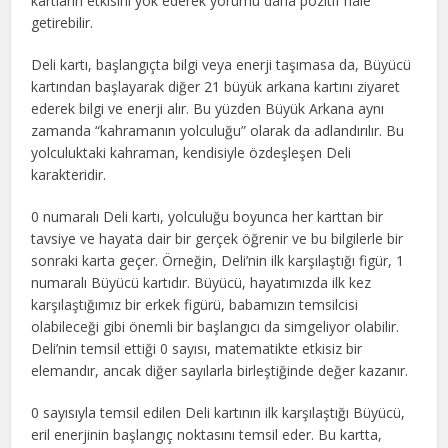
kartların etkisini yok ederek yorumu daha pozitif hale
getirebilir.
Deli kartı, başlangıçta bilgi veya enerji taşımasa da, Büyücü
kartından başlayarak diğer 21 büyük arkana kartını ziyaret
ederek bilgi ve enerji alır. Bu yüzden Büyük Arkana aynı
zamanda “kahramanın yolculuğu” olarak da adlandırılır. Bu
yolculuktaki kahraman, kendisiyle özdeşleşen Deli
karakteridir.
0 numaralı Deli kartı, yolculuğu boyunca her karttan bir
tavsiye ve hayata dair bir gerçek öğrenir ve bu bilgilerle bir
sonraki karta geçer. Örneğin, Deli’nin ilk karşılaştığı figür, 1
numaralı Büyücü kartıdır. Büyücü, hayatımızda ilk kez
karşılaştığımız bir erkek figürü, babamızın temsilcisi
olabileceği gibi önemli bir başlangıcı da simgeliyor olabilir.
Deli’nin temsil ettiği 0 sayısı, matematikte etkisiz bir
elemandır, ancak diğer sayılarla birleştiğinde değer kazanır.
0 sayısıyla temsil edilen Deli kartının ilk karşılaştığı Büyücü,
eril enerjinin başlangıç noktasını temsil eder. Bu kartta,