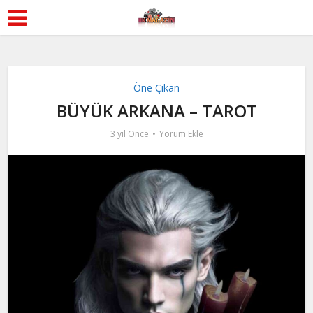
Öne Çıkan
BÜYÜK ARKANA – TAROT
3 yıl Önce
Yorum Ekle