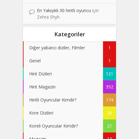
En Yakışıklı 30 hintli oyuncu
için
Zehra Shyh
Kategoriler
Diğer yabancı diziler, Filmler
1
Genel
1
Hint Dizileri
121
Hint Magazin
352
Hintli Oyuncular Kimdir?
174
Kore Dizileri
26
Koreli Oyuncular Kimdir?
21
Magazin
13