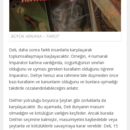
BÜYÜK ARKANA – TAROT
Deli, daha sonra farklı insanlarla karşılaşarak
toplumsallaşmaya başlayacaktır. Örneğin, 4 numaralı
İmparator kartına vardığında, özgürlüğünün sınırları
olduğunu ve uyması gereken kuralların olduğunu öğrenir.
İmparator, Deli’ye henüz ana rahmine bile düşmeden önce
bazı kuralların ve kanunların olduğunu ve bunlara uymadığı
takdirde cezalandırılabileceğini anlatır.
Deli’nin yolculuğu boyunca Şeytan gibi zorluklarla da
karşılaşacaktır. Bu aşamada, Deli dünyanın masum
olmadığını ve kötülüğün varlığını keşfeder. Ancak burada
Deli’nin seçimine kalmıştır, masumiyetini kaybedebilir veya
şeytanla ve kötülüklerle savaşmaya karar verebilir. Deli, 15