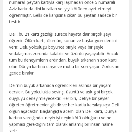
numaralı Şeytan kartıyla karşılaşmadan önce 5 numaralı
Aziz kartında dini kuralları ve iyiyi kötüden ayırt etmeyi
öğrenmiştir. Belki de karşısına çıkan bu şeytan sadece bir
testtir.
Deli, bu 21 kartı gezdiği sürece hayata dair birçok şeyi
öğrenir. Ölüm kartı, ölümün, sonun ve başlangıcın dersini
verir. Deli, yolculuğu boyunca biriyle veya bir şeyle
vedalaşmak zorunda kalabilir ve üzüntü yaşayabilir. Ancak
tüm bu deneyimlerin ardından, büyük arkananın son kartı
olan Dünya kartına ulaşır ve mutlu bir son yaşar. Zorlukları
geride bırakır.
Deli’nin büyük arkanada öğrendikleri aslında bir yaşam
dersidir. Bu yolculukta sevinç, üzüntü ve aşk gibi birçok
duyguyu deneyimleyecektir. Her biri, Deli’ye bir şeyler
öğreten öğretmenler gibidir ve her kartla karşılaştıkça Deli
olgunlaşacaktır. Başlangıçta acemi olan Deli kartı, Dünya
kartına vardığında, neyin iyi neyin kötü olduğunu ve ne
yapması gerektiğini tam olarak anlamış bir insan haline
gelir.