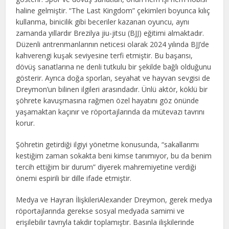
haline gelmiştir. “The Last Kingdom” çekimleri boyunca kılıç
kullanma, binicilik gibi beceriler kazanan oyuncu, aynı
zamanda yıllardır Brezilya jiu-jitsu (BJJ) eğitimi almaktadır.
Düzenli antrenmanlarının neticesi olarak 2024 yılında BJJ’de
kahverengi kuşak seviyesine terfi etmiştir. Bu başarısı,
dövüş sanatlarına ne denli tutkulu bir şekilde bağlı olduğunu
gösterir. Ayrıca doğa sporları, seyahat ve hayvan sevgisi de
Dreymon’un bilinen ilgileri arasındadır. Ünlü aktör, köklü bir
şöhrete kavuşmasına rağmen özel hayatını göz önünde
yaşamaktan kaçınır ve röportajlarında da mütevazı tavrını
korur.
Şöhretin getirdiği ilgiyi yönetme konusunda, “sakallarımı
kestiğim zaman sokakta beni kimse tanımıyor, bu da benim
tercih ettiğim bir durum” diyerek mahremiyetine verdiği
önemi espirili bir dille ifade etmiştir.
Medya ve Hayran İlişkileriAlexander Dreymon, gerek medya
röportajlarında gerekse sosyal medyada samimi ve
erişilebilir tavrıyla takdir toplamıştır. Basınla ilişkilerinde