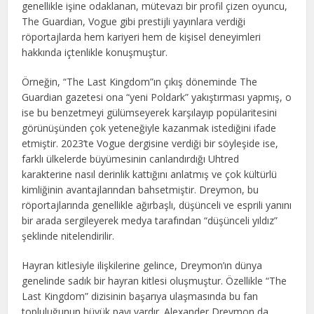
genellikle işine odaklanan, mütevazı bir profil çizen oyuncu,
The Guardian, Vogue gibi prestijli yayınlara verdiği
röportajlarda hem kariyeri hem de kişisel deneyimleri
hakkında içtenlikle konuşmuştur.
Örneğin, “The Last Kingdom”ın çıkış döneminde The
Guardian gazetesi ona “yeni Poldark” yakıştırması yapmış, o
ise bu benzetmeyi gülümseyerek karşılayıp popülaritesini
görünüşünden çok yeteneğiyle kazanmak istediğini ifade
etmiştir. 2023’te Vogue dergisine verdiği bir söyleşide ise,
farklı ülkelerde büyümesinin canlandırdığı Uhtred
karakterine nasıl derinlik kattığını anlatmış ve çok kültürlü
kimliğinin avantajlarından bahsetmiştir. Dreymon, bu
röportajlarında genellikle ağırbaşlı, düşünceli ve esprili yanını
bir arada sergileyerek medya tarafından “düşünceli yıldız”
şeklinde nitelendirilir.
Hayran kitlesiyle ilişkilerine gelince, Dreymon’ın dünya
genelinde sadık bir hayran kitlesi oluşmuştur. Özellikle “The
Last Kingdom” dizisinin başarıya ulaşmasında bu fan
topluluğunun büyük payı vardır. Alexander Dreymon da