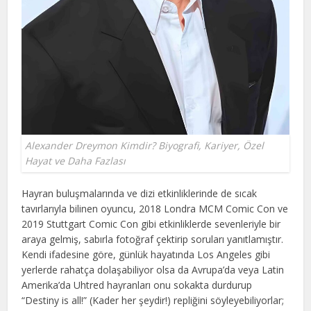
Alexander Dreymon Kimdir? Biyografi, Kariyer, Özel
Hayat ve Daha Fazlası
Hayran buluşmalarında ve dizi etkinliklerinde de sıcak
tavırlarıyla bilinen oyuncu, 2018 Londra MCM Comic Con ve
2019 Stuttgart Comic Con gibi etkinliklerde sevenleriyle bir
araya gelmiş, sabırla fotoğraf çektirip soruları yanıtlamıştır.
Kendi ifadesine göre, günlük hayatında Los Angeles gibi
yerlerde rahatça dolaşabiliyor olsa da Avrupa’da veya Latin
Amerika’da Uhtred hayranları onu sokakta durdurup
“Destiny is all!” (Kader her şeydir!) repliğini söyleyebiliyorlar;