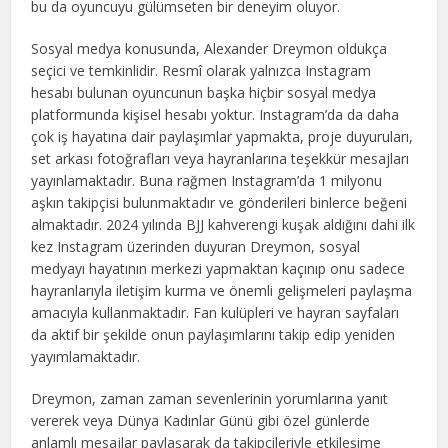
bu da oyuncuyu gülümseten bir deneyim oluyor.
Sosyal medya konusunda, Alexander Dreymon oldukça
seçici ve temkinlidir. Resmî olarak yalnızca Instagram
hesabı bulunan oyuncunun başka hiçbir sosyal medya
platformunda kişisel hesabı yoktur. Instagram’da da daha
çok iş hayatına dair paylaşımlar yapmakta, proje duyuruları,
set arkası fotoğrafları veya hayranlarına teşekkür mesajları
yayınlamaktadır. Buna rağmen Instagram’da 1 milyonu
aşkın takipçisi bulunmaktadır ve gönderileri binlerce beğeni
almaktadır. 2024 yılında BJJ kahverengi kuşak aldığını dahi ilk
kez Instagram üzerinden duyuran Dreymon, sosyal
medyayı hayatının merkezi yapmaktan kaçınıp onu sadece
hayranlarıyla iletişim kurma ve önemli gelişmeleri paylaşma
amacıyla kullanmaktadır. Fan kulüpleri ve hayran sayfaları
da aktif bir şekilde onun paylaşımlarını takip edip yeniden
yayımlamaktadır.
Dreymon, zaman zaman sevenlerinin yorumlarına yanıt
vererek veya Dünya Kadınlar Günü gibi özel günlerde
anlamlı mesajlar paylaşarak da takipçileriyle etkileşime