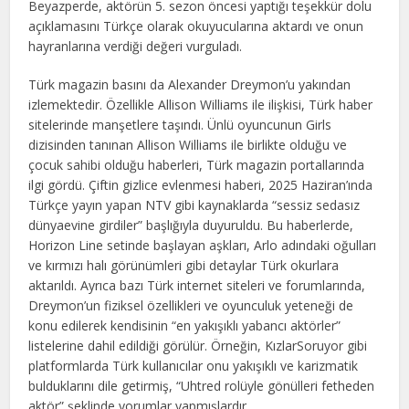
Beyazperde, aktörün 5. sezon öncesi yaptığı teşekkür dolu
açıklamasını Türkçe olarak okuyucularına aktardı ve onun
hayranlarına verdiği değeri vurguladı.
Türk magazin basını da Alexander Dreymon’u yakından
izlemektedir. Özellikle Allison Williams ile ilişkisi, Türk haber
sitelerinde manşetlere taşındı. Ünlü oyuncunun Girls
dizisinden tanınan Allison Williams ile birlikte olduğu ve
çocuk sahibi olduğu haberleri, Türk magazin portallarında
ilgi gördü. Çiftin gizlice evlenmesi haberi, 2025 Haziran’ında
Türkçe yayın yapan NTV gibi kaynaklarda “sessiz sedasız
dünyaevine girdiler” başlığıyla duyuruldu. Bu haberlerde,
Horizon Line setinde başlayan aşkları, Arlo adındaki oğulları
ve kırmızı halı görünümleri gibi detaylar Türk okurlara
aktarıldı. Ayrıca bazı Türk internet siteleri ve forumlarında,
Dreymon’un fiziksel özellikleri ve oyunculuk yeteneği de
konu edilerek kendisinin “en yakışıklı yabancı aktörler”
listelerine dahil edildiği görülür. Örneğin, KızlarSoruyor gibi
platformlarda Türk kullanıcılar onu yakışıklı ve karizmatik
bulduklarını dile getirmiş, “Uhtred rolüyle gönülleri fetheden
aktör” şeklinde yorumlar yapmışlardır.