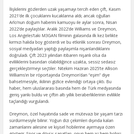
İlişkilerini gözlerden uzak yaşamayı tercih eden çift, Kasım
2021’de ilk çocuklarını kucaklarına aldı; ancak oğulları
Arlo’nun doğum haberini kamuoyu ile aylar sonra, Nisan
2022’de paylaştılar. Aralık 2022’de Williams ve Dreymon,
Los Angeles’taki M3GAN filminin galasında ilk kez birlikte
kırmızı halıda boy gösterdi ve bu etkinlik sonrası Dreymon,
sosyal medyadan yaptığı paylaşımla nişanlandıklarını
doğruladı. Çift 2023 yılından itibaren nişanlı olsa da
evliliklerini basından olabildiğince uzakta, sessiz sedasız
gerçekleştirmeyi seçtiler. Nitekim Haziran 2025’te Allison
Williams’ın bir röportajında Dreymon’dan “eşim” diye
bahsetmesiyle, ikilinin gizlice evlendiği ortaya çıktı. Bu
haber, hem uluslararası basında hem de Türk medyasında
geniş yankı buldu ve çiftin altı yıllık beraberliklerinin evlilikle
taçlandığı vurgulandı.
Dreymon, özel hayatında sade ve mütevazı bir yaşam tarzı
sürdürmesiyle bilinir. Yoğun dizi çekimleri dışında kalan
zamanlarını ailesine ve kişisel hobilerine ayırmaya özen
gösterir. Spor ve dövüş sanatları, onun hem işi hem hobisi