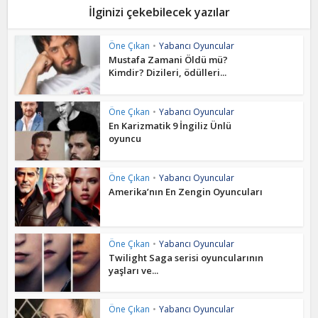
İlginizi çekebilecek yazılar
Öne Çıkan
•
Yabancı Oyuncular
Mustafa Zamani Öldü mü?
Kimdir? Dizileri, ödülleri...
Öne Çıkan
•
Yabancı Oyuncular
En Karizmatik 9 İngiliz Ünlü
oyuncu
Öne Çıkan
•
Yabancı Oyuncular
Amerika’nın En Zengin Oyuncuları
Öne Çıkan
•
Yabancı Oyuncular
Twilight Saga serisi oyuncularının
yaşları ve...
Öne Çıkan
•
Yabancı Oyuncular