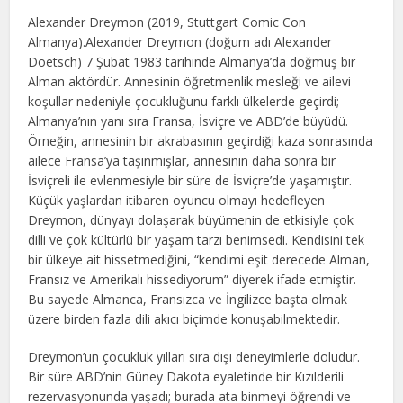
Alexander Dreymon (2019, Stuttgart Comic Con
Almanya).Alexander Dreymon (doğum adı Alexander
Doetsch) 7 Şubat 1983 tarihinde Almanya’da doğmuş bir
Alman aktördür. Annesinin öğretmenlik mesleği ve ailevi
koşullar nedeniyle çocukluğunu farklı ülkelerde geçirdi;
Almanya’nın yanı sıra Fransa, İsviçre ve ABD’de büyüdü.
Örneğin, annesinin bir akrabasının geçirdiği kaza sonrasında
ailece Fransa’ya taşınmışlar, annesinin daha sonra bir
İsviçreli ile evlenmesiyle bir süre de İsviçre’de yaşamıştır.
Küçük yaşlardan itibaren oyuncu olmayı hedefleyen
Dreymon, dünyayı dolaşarak büyümenin de etkisiyle çok
dilli ve çok kültürlü bir yaşam tarzı benimsedi. Kendisini tek
bir ülkeye ait hissetmediğini, “kendimi eşit derecede Alman,
Fransız ve Amerikalı hissediyorum” diyerek ifade etmiştir.
Bu sayede Almanca, Fransızca ve İngilizce başta olmak
üzere birden fazla dili akıcı biçimde konuşabilmektedir.
Dreymon’un çocukluk yılları sıra dışı deneyimlerle doludur.
Bir süre ABD’nin Güney Dakota eyaletinde bir Kızılderili
rezervasyonunda yaşadı; burada ata binmeyi öğrendi ve