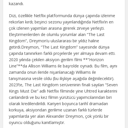
kazandı.
Dizi, özellikle Netflix platformunda dünya çapında izlenme
rekorları kırdı; beşinci sezonu yayınlandığında Netflix’in en
çok izlenen yapımları arasına girerek zirveye yerleşti.
Eleştirmenlerden de olumlu yorumlar alan “The Last
Kingdom”, Dreymon’u uluslararası bir yıldız haline
getirdi.Dreymon, “The Last Kingdom” sayesinde dünya
çapında tanınırken farklı projelerde yer almaya devam etti.
2020 yılında çekilen aksiyon-gerilim filmi **“Horizon
Line”**da Allison Williams ile başrolde oynadı. Bu film, aynı
zamanda onun ileride nişanlanacağı Williams ile
tanışmasına vesile oldu (bu ilişkiye aşağıda değinilecektir).
2023’te, The Last Kingdom serüveninin finali sayılan “Seven
Kings Must Die” adlı Netflix filminde yine Uhtred karakterini
canlandırdı ve bu kez filmin yürütücü yapımcılarından biri
olarak kredilendirildi. Kariyeri boyunca tarihî dramadan
korkuya, aksiyondan gerilime uzanan farklı türlerde
yapımlarda yer alan Alexander Dreymon, çok yönlü bir
oyuncu olduğunu kanıtlamıştır.