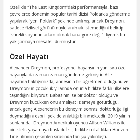
Özellikle “The Last Kingdom”daki performansıyla, bazı
çevrelerce dönemin popüler tarihi dizisi Poldark’a gönderme
yapılarak “yeni Poldark” şeklinde anılmış; ancak Dreymon,
sadece fiziksel görünümüyle anılmak istemediğini belirtip
“sürekli soyunan adam olmak bana göre değil” diyerek bu
yakıştırmaya mesafeli durmuştur.
Özel Hayatı
Alexander Dreymon, profesyonel başarısının yanı sıra özel
hayatıyla da zaman zaman gündeme gelmiştir. Aile
hayatına baktığımızda, annesinin bir öğretmen olduğunu ve
Dreymon’un çocukluk yıllarında onunla birlikte farklı ülkelere
taşındığını biliyoruz. Babasının ise bir doktor olduğu ve
Dreymon küçükken onu ameliyat izlemeye götürdüğü,
ancak genç Alexander’ın bu deneyim sonrası doktorluğa ilgi
duymadığını esprili şekilde anlattığı bilinmektedir. 2019 yılının
sonlarında, Dreymon Amerikalı oyuncu Allison Williams ile
birliktelik yaşamaya başladı. İkili, birlikte rol aldıkları Horizon
Line filminin çekimleri sırasında tanışıp yakınlaştı.