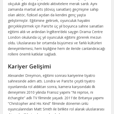
okçuluk gibi doğa içindeki aktivitelere merak sardı. Aynı
zamanda martial arts (dövüş sanatları) geçmişine sahip
olan aktör, fiziksel açıdan da kendini genç yaşta
geliştirmiştir. Eğitimine gelirsek, oyunculuk hayalini
gerçekleştirmek için Paris’te üç yıl boyunca sahne sanatları
eğitimi aldı ve ardından İngiltere’deki saygın Drama Centre
London okulunda üç yıl oyunculuk eğitimi görerek mezun
oldu. Uluslararası bir ortamda büyümesi ve farklı kültürleri
deneyimlemesi, hem kişiliğine hem de ileride canlandıracağı
rollere önemli katkılar sağladı.
Kariyer Gelişimi
Alexander Dreymon, eğitimi sonrası kariyerine tiyatro
sahnesinde adım attı. Londra ve Paris’te çeşitli tiyatro
oyunlarında rol aldıktan sonra, kamera karşısındaki ilk
deneyimini 2010 yılında Fransız yapımı “Ni reprise, ni
échangée” adlı TV filminde yaşadı. 2011’de Britanya yapımı
“Christopher and His Kind” filminde dönemin ünlü
oyuncularından Matt Smith ile birlikte rol alarak uluslararası