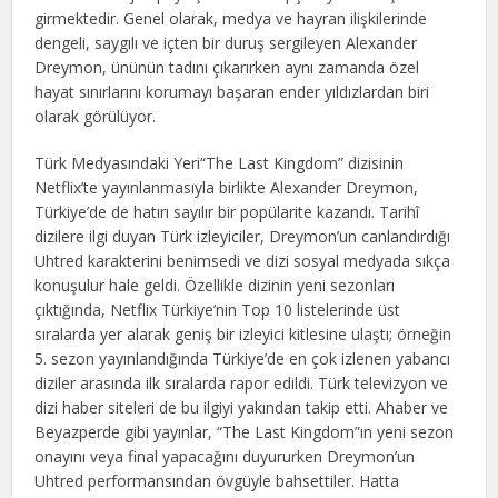
girmektedir. Genel olarak, medya ve hayran ilişkilerinde
dengeli, saygılı ve içten bir duruş sergileyen Alexander
Dreymon, ününün tadını çıkarırken aynı zamanda özel
hayat sınırlarını korumayı başaran ender yıldızlardan biri
olarak görülüyor.
Türk Medyasındaki Yeri“The Last Kingdom” dizisinin
Netflix’te yayınlanmasıyla birlikte Alexander Dreymon,
Türkiye’de de hatırı sayılır bir popülarite kazandı. Tarihî
dizilere ilgi duyan Türk izleyiciler, Dreymon’un canlandırdığı
Uhtred karakterini benimsedi ve dizi sosyal medyada sıkça
konuşulur hale geldi. Özellikle dizinin yeni sezonları
çıktığında, Netflix Türkiye’nin Top 10 listelerinde üst
sıralarda yer alarak geniş bir izleyici kitlesine ulaştı; örneğin
5. sezon yayınlandığında Türkiye’de en çok izlenen yabancı
diziler arasında ilk sıralarda rapor edildi. Türk televizyon ve
dizi haber siteleri de bu ilgiyi yakından takip etti. Ahaber ve
Beyazperde gibi yayınlar, “The Last Kingdom”ın yeni sezon
onayını veya final yapacağını duyururken Dreymon’un
Uhtred performansından övgüyle bahsettiler. Hatta