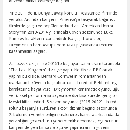
düzeyde dikkat çekmeye başladı.
Yine 2011’de II. Dünya Savaşı konulu “Resistance” filminde
yer aldı. Ardından kariyerini Amerika’ya taşıyarak bağımsız
filmlerde çalıştı ve popüler korku dizisi “American Horror
Story”’nin 2013-2014 yıllarındaki Coven sezonunda Luke
Ramsey karakterini canlandırdı. Bu çeşitli projeler,
Dreymon’un hem Avrupa hem ABD piyasasında tecrübe
kazanmasını sağladı.
Asıl büyük çıkışını ise 2015’te başlayan tarihi-dram türündeki
“The Last Kingdom” dizisiyle yaptı. Netflix ve BBC ortak
yapımı bu dizide, Bernard Cornwell’in romanlarından
uyarlanan hikâyenin başkahramanı Uhtred of Bebbanburg
karakterine hayat verdi. Dreymon’un karizmatik oyunculuğu
ve fiziksel performansı sayesinde dizi kısa sürede geniş bir
izleyici kitlesi edindi. 5 sezon boyunca (2015-2022) Uhtred
rolünü başarıyla sürdüren aktör, dizinin beşinci sezonunda
2. bölümün yönetmenliğini üstlenerek kamera arkasında da
yetkinliğini gösterdi. Bu yönetmenlik denemesi, oyuncunun
kariyerinde yeni bir sayfa açtı ve yapımcılarının güvenini