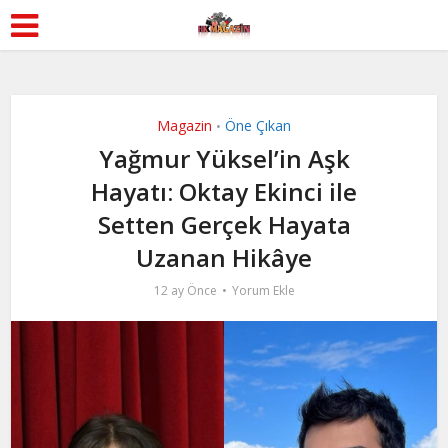
Magazin
Öne Çıkan
•
Yağmur Yüksel’in Aşk
Hayatı: Oktay Ekinci ile
Setten Gerçek Hayata
Uzanan Hikâye
12 ay Önce
Yorum Ekle