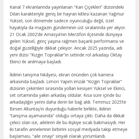
Kanal 7 ekranlarında yayınlanan “Kan Çiçekleri” dizisindeki
Dilan karakteriyle geniş bir hayran kitlesi kazanan Yağmur
Yüksel, son dönemde sadece oyunculuğu değil, özel
hayatıyla da magazin gündeminin üst sıralarında yer alıyor.
21 Ocak 2002’de Amasya’nın Merzifon ilçesinde dünyaya
gelen Yüksel, genç yaşına rağmen başarılı performansı ve
doğal güzelliğiyle dikkat çekiyor. Ancak 2025 yazında, adı
yeni dizisi “Kızgın Topraklar”ın setinde rol arkadaşı Oktay
Ekinci ile anılmaya başladı.
İkilinin tanışma hikâyesi, ekran önünden çok kamera
arkasında başladı. Limon Yapım imzalı “Kızgın Topraklar”
dizisinin çekimleri sırasında yolları kesişen Yüksel ve Ekinci,
set ortamında yakın arkadaş oldular. Kısa süre içinde bu
arkadaşlığın yerini daha derin bir bağ aldı. Temmuz 2025’te
Birsen Altuntaş’ın duyurduğu haberle birlikte, ikilinin
“tanışma aşamasında” olduğu ortaya çıktı. Daha da dikkat
çekici olan ise, ailelerin de bu ilişkiye sıcak bakmasıydı. Her
iki tarafın annelerinin birbirini sosyal medyada takip etmeye
başlaması, “aile onayı” sinyali olarak yorumlandı.