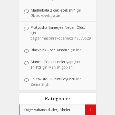
Madhubala 2 çekilecek mi?
için
Gizos Azerbaycan
Pratyusha Banerjee Neden Öldü.
için
baglanmasonrakopamazsin9373629
Blackpink Rose Kimdir?
için
lisa
Manish Goplani neler yaptığını
anlattı
için
Manish goplani
En Yakışıklı 30 hintli oyuncu
için
Zehra Shyh
Kategoriler
Diğer yabancı diziler, Filmler
1