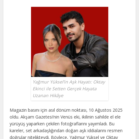
Yağmur Yüksel’in Aşk Hayatı: Oktay
Ekinci ile Setten Gerçek Hayata
Uzanan Hikâye
Magazin basını için asıl dönüm noktası, 10 Ağustos 2025
oldu. Akşam Gazetesi’nin Venüs eki, ikilinin sahilde el ele
yürüyüş yaparken çekilen fotoğraflarını yayımladı. Bu
kareler, set arkadaşlığından doğan aşk iddialarını resmen
doğrular nitelikteydi. Böylece, Yağmur Yüksel ve Oktay