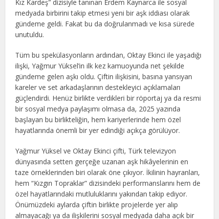
Kız Kardeş” dizisiyle tanınan Erdem Kaynarca ile sosyal
medyada birbirini takip etmesi yeni bir aşk iddiası olarak
gündeme geldi. Fakat bu da doğrulanmadı ve kısa sürede
unutuldu.
Tüm bu spekülasyonların ardından, Oktay Ekinci ile yaşadığı
ilişki, Yağmur Yüksel’in ilk kez kamuoyunda net şekilde
gündeme gelen aşkı oldu. Çiftin ilişkisini, basına yansıyan
kareler ve set arkadaşlarının destekleyici açıklamaları
güçlendirdi. Henüz birlikte verdikleri bir röportaj ya da resmi
bir sosyal medya paylaşımı olmasa da, 2025 yazında
başlayan bu birlikteliğin, hem kariyerlerinde hem özel
hayatlarında önemli bir yer edindiği açıkça görülüyor.
Yağmur Yüksel ve Oktay Ekinci çifti, Türk televizyon
dünyasında setten gerçeğe uzanan aşk hikâyelerinin en
taze örneklerinden biri olarak öne çıkıyor. İkilinin hayranları,
hem “Kızgın Topraklar” dizisindeki performanslarını hem de
özel hayatlarındaki mutluluklarını yakından takip ediyor.
Önümüzdeki aylarda çiftin birlikte projelerde yer alıp
almayacağı ya da ilişkilerini sosyal medyada daha açık bir