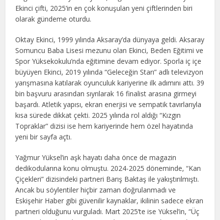
Ekinci çifti, 2025’in en çok konuşulan yeni çiftlerinden biri
olarak gündeme oturdu.
Oktay Ekinci, 1999 yılında Aksaray’da dünyaya geldi. Aksaray
Somuncu Baba Lisesi mezunu olan Ekinci, Beden Eğitimi ve
Spor Yüksekokulu’nda eğitimine devam ediyor. Sporla iç içe
büyüyen Ekinci, 2019 yılında “Geleceğin Starı” adlı televizyon
yarışmasına katılarak oyunculuk kariyerine ilk adımını attı. 39
bin başvuru arasından sıyrılarak 16 finalist arasına girmeyi
başardı. Atletik yapısı, ekran enerjisi ve sempatik tavırlarıyla
kısa sürede dikkat çekti. 2025 yılında rol aldığı “Kızgın
Topraklar” dizisi ise hem kariyerinde hem özel hayatında
yeni bir sayfa açtı.
Yağmur Yüksel’in aşk hayatı daha önce de magazin
dedikodularına konu olmuştu. 2024-2025 döneminde, “Kan
Çiçekleri” dizisindeki partneri Barış Baktaş ile yakıştırılmıştı.
Ancak bu söylentiler hiçbir zaman doğrulanmadı ve
Eskişehir Haber gibi güvenilir kaynaklar, ikilinin sadece ekran
partneri olduğunu vurguladı. Mart 2025’te ise Yüksel’in, “Üç