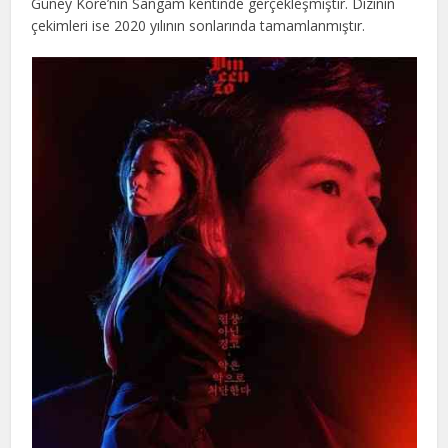
Güney Kore’nin Sangam kentinde gerçekleşmiştir. Dizinin
çekimleri ise 2020 yılının sonlarında tamamlanmıştır.