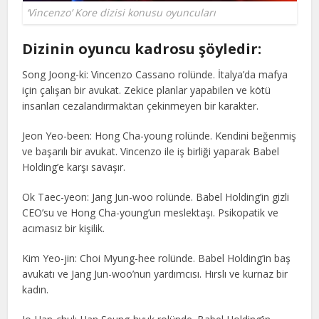
‘Vincenzo’ Kore dizisi konusu oyuncuları
Dizinin oyuncu kadrosu şöyledir:
Song Joong-ki: Vincenzo Cassano rolünde. İtalya’da mafya
için çalışan bir avukat. Zekice planlar yapabilen ve kötü
insanları cezalandırmaktan çekinmeyen bir karakter.
Jeon Yeo-been: Hong Cha-young rolünde. Kendini beğenmiş
ve başarılı bir avukat. Vincenzo ile iş birliği yaparak Babel
Holding’e karşı savaşır.
Ok Taec-yeon: Jang Jun-woo rolünde. Babel Holding’in gizli
CEO’su ve Hong Cha-young’un meslektaşı. Psikopatik ve
acımasız bir kişilik.
Kim Yeo-jin: Choi Myung-hee rolünde. Babel Holding’in baş
avukatı ve Jang Jun-woo’nun yardımcısı. Hırslı ve kurnaz bir
kadın.