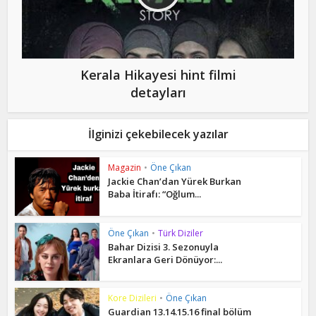
Kerala Hikayesi hint filmi
detayları
İlginizi çekebilecek yazılar
Magazin
•
Öne Çıkan
Jackie Chan’dan Yürek Burkan
Baba İtirafı: “Oğlum...
Öne Çıkan
•
Türk Diziler
Bahar Dizisi 3. Sezonuyla
Ekranlara Geri Dönüyor:...
Kore Dizileri
•
Öne Çıkan
Guardian 13.14.15.16 final bölüm