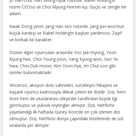
Jo Han-chul: Han Seung-hyuk rolünde. Babel Holding’in
resmi CEO’su ve Choi Myung-hee’nin eşi. Güçlü ve zengin bir
adam.
Kwak Dong-yeon: Jang Han-seo rolünde. Jang Jun-woo’nun
küçük kardeşi ve Babel Holding’in başkan yardımcısı. Zayıf
ve korkak bir karakter.
Dizinin diğer oyuncuları arasında Yoo Jae-myung, Yoon
Byung-hee, Choi Young-joon, Yang Kyung-won, Seo Ye-
hwa, Choi Duk-moon, Kim Yoon-hye, Im Chul-soo gibi
isimler bulunmaktadır.
Vincenzo, aksiyon dolu sahneleri, sürükleyici hikayesi ve
başarılı oyuncu kadrosuyla dikkat çeken bir dizidir. Dizi, hem
Kore hem de uluslararası izleyiciler tarafından büyük ilgi
görmüştür ve yüksek reytingler almıştır. Dizi, Netflix’te
yayınlandığı ilk haftada Güney Kore’de en çok izlenen dizi
olmuştur. Dizi, Netflix’in dünya çapındaki listelerinde de üst
sıralarda yer almıştır.