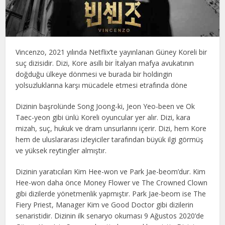
Vincenzo, 2021 yılında Netflix’te yayınlanan Güney Koreli bir
suç dizisidir. Dizi, Kore asıllı bir İtalyan mafya avukatının
doğduğu ülkeye dönmesi ve burada bir holdingin
yolsuzluklarına karşı mücadele etmesi etrafında döne
Dizinin başrolünde Song Joong-ki, Jeon Yeo-been ve Ok
Taec-yeon gibi ünlü Koreli oyuncular yer alır. Dizi, kara
mizah, suç, hukuk ve dram unsurlarını içerir. Dizi, hem Kore
hem de uluslararası izleyiciler tarafından büyük ilgi görmüş
ve yüksek reytingler almıştır.
Dizinin yaratıcıları Kim Hee-won ve Park Jae-beom’dur. Kim
Hee-won daha önce Money Flower ve The Crowned Clown
gibi dizilerde yönetmenlik yapmıştır. Park Jae-beom ise The
Fiery Priest, Manager Kim ve Good Doctor gibi dizilerin
senaristidir. Dizinin ilk senaryo okuması 9 Ağustos 2020’de