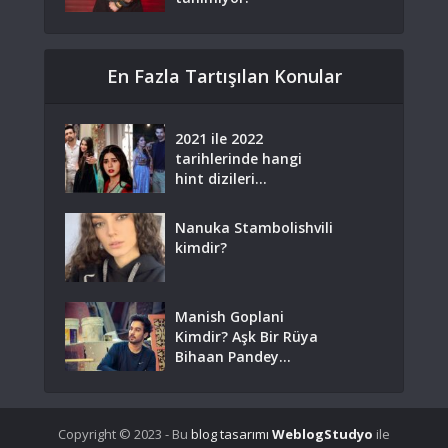
En Fazla Tartışılan Konular
2021 ile 2022
tarihlerinde hangi
hint dizileri...
Nanuka Stambolishvili
kimdir?
Manish Goplani
Kimdir? Aşk Bir Rüya
Bihaan Pandey...
Copyright © 2023 - Bu
blog tasarımı
WeblogStudyo
ile