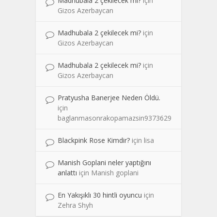
Madhubala 2 çekilecek mi?
için
Gizos Azerbaycan
Madhubala 2 çekilecek mi?
için
Gizos Azerbaycan
Madhubala 2 çekilecek mi?
için
Gizos Azerbaycan
Pratyusha Banerjee Neden Öldü.
için
baglanmasonrakopamazsin9373629
Blackpink Rose Kimdir?
için
lisa
Manish Goplani neler yaptığını
anlattı
için
Manish goplani
En Yakışıklı 30 hintli oyuncu
için
Zehra Shyh