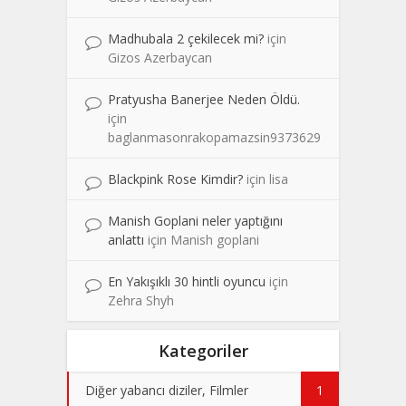
Madhubala 2 çekilecek mi?
için
Gizos Azerbaycan
Pratyusha Banerjee Neden Öldü.
için
baglanmasonrakopamazsin9373629
Blackpink Rose Kimdir?
için
lisa
Manish Goplani neler yaptığını
anlattı
için
Manish goplani
En Yakışıklı 30 hintli oyuncu
için
Zehra Shyh
Kategoriler
Diğer yabancı diziler, Filmler
1