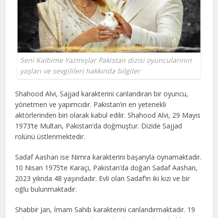
Seni Kalbime Yazmışlar Pakistan dizisi oyuncularının
yaşları ve sevgilileri hakkında bilgiler
Shahood Alvi, Sajjad karakterini canlandıran bir oyuncu,
yönetmen ve yapımcıdır. Pakistan’ın en yetenekli
aktörlerinden biri olarak kabul edilir. Shahood Alvi, 29 Mayıs
1973’te Multan, Pakistan’da doğmuştur. Dizide Sajjad
rolünü üstlenmektedir.
Sadaf Aashan ise Nimra karakterini başarıyla oynamaktadır.
10 Nisan 1975’te Karaçi, Pakistan’da doğan Sadaf Aashan,
2023 yılında 48 yaşındadır. Evli olan Sadaf’ın iki kızı ve bir
oğlu bulunmaktadır.
Shabbir Jan, İmam Sahib karakterini canlandırmaktadır. 19