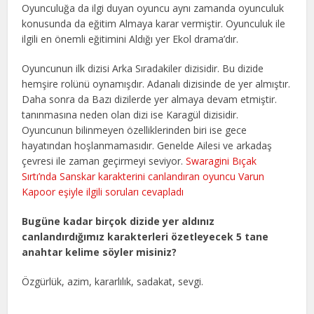
Oyunculuğa da ilgi duyan oyuncu aynı zamanda oyunculuk
konusunda da eğitim Almaya karar vermiştir. Oyunculuk ile
ilgili en önemli eğitimini Aldığı yer Ekol drama’dır.
Oyuncunun ilk dizisi Arka Sıradakiler dizisidir. Bu dizide
hemşire rolünü oynamışdır. Adanalı dizisinde de yer almıştır.
Daha sonra da Bazı dizilerde yer almaya devam etmiştir.
tanınmasına neden olan dizi ise Karagül dizisidir.
Oyuncunun bilinmeyen özelliklerinden biri ise gece
hayatından hoşlanmamasıdır. Genelde Ailesi ve arkadaş
çevresi ile zaman geçirmeyi seviyor.
Swaragini Bıçak
Sırtı’nda Sanskar karakterini canlandıran oyuncu Varun
Kapoor eşiyle ilgili soruları cevapladı
Bugüne kadar birçok dizide yer aldınız
canlandırdığımız karakterleri özetleyecek 5 tane
anahtar kelime söyler misiniz?
Özgürlük, azim, kararlılık, sadakat, sevgi.