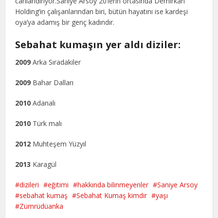
canlandırıyor.Saniye Arsoy 20’lerin ortasında Demirkan
Holding’in çalışanlarından biri, bütün hayatını ise kardeşi
oya’ya adamış bir genç kadındır.
Sebahat kumaşın yer aldı diziler:
2009
Arka Sıradakiler
2009
Bahar Dalları
2010
Adanalı
2010
Türk malı
2012
Muhteşem Yüzyıl
2013
Karagül
dizileri
eğitimi
hakkında bilinmeyenler
Saniye Arsoy
sebahat kumaş
Sebahat Kumaş kimdir
yaşı
Zümrüdüanka