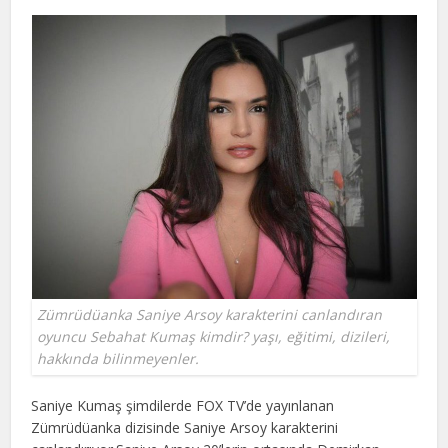
Zümrüdüanka Saniye Arsoy karakterini canlandıran
oyuncu Sebahat Kumaş kimdir? yaşı, eğitimi, dizileri,
hakkında bilinmeyenler.
Saniye Kumaş şimdilerde FOX TV’de yayınlanan
Zümrüdüanka dizisinde Saniye Arsoy karakterini