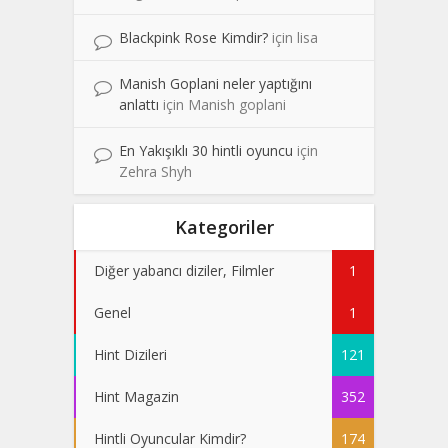
Blackpink Rose Kimdir?
için
lisa
Manish Goplani neler yaptığını
anlattı
için
Manish goplani
En Yakışıklı 30 hintli oyuncu
için
Zehra Shyh
Kategoriler
Diğer yabancı diziler, Filmler
1
Genel
1
Hint Dizileri
121
Hint Magazin
352
Hintli Oyuncular Kimdir?
174