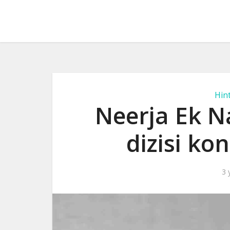
Hint
Neerja Ek N
dizisi ko
3 