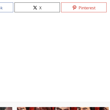
ok
X
Pinterest