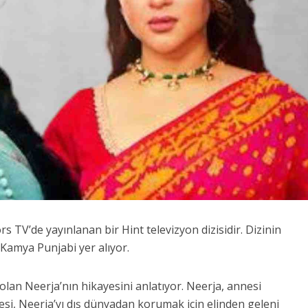
s TV’de yayınlanan bir Hint televizyon dizisidir. Dizinin
Kamya Punjabi yer alıyor.
z olan Neerja’nın hikayesini anlatıyor. Neerja, annesi
si, Neerja’yı dış dünyadan korumak için elinden geleni