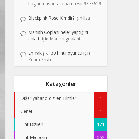
baglanmasonrakopamazsin9373629
Blackpink Rose Kimdir?
için
lisa
Manish Goplani neler yaptığını
anlattı
için
Manish goplani
En Yakışıklı 30 hintli oyuncu
için
Zehra Shyh
Kategoriler
Diğer yabancı diziler, Filmler
1
Genel
1
Hint Dizileri
121
Hint Magazin
352