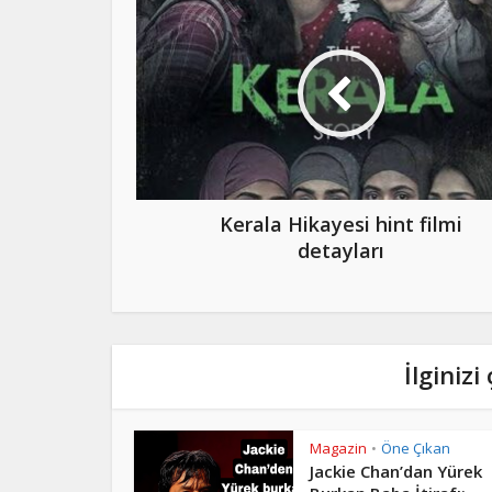
Kerala Hikayesi hint filmi
detayları
İlginizi
Magazin
Öne Çıkan
•
Jackie Chan’dan Yürek