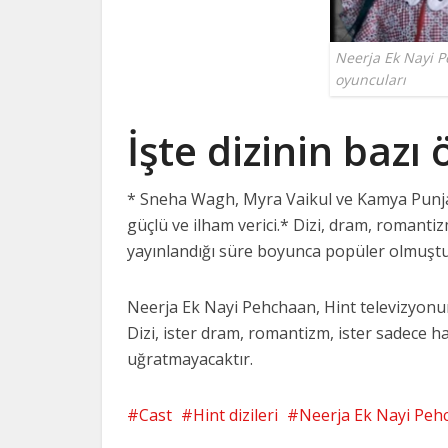
Neerja Ek Nayi P
oyuncuları
İşte dizinin bazı 
* Sneha Wagh, Myra Vaikul ve Kamya Punjab
güçlü ve ilham verici.* Dizi, dram, romantiz
yayınlandığı süre boyunca popüler olmuştu
Neerja Ek Nayi Pehchaan, Hint televizyonun
Dizi, ister dram, romantizm, ister sadece ha
uğratmayacaktır.
Cast
Hint dizileri
Neerja Ek Nayi Peh