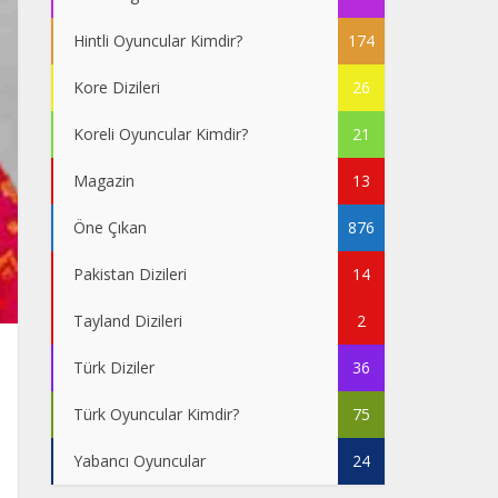
Hintli Oyuncular Kimdir?
174
Kore Dizileri
26
Koreli Oyuncular Kimdir?
21
Magazin
13
Öne Çıkan
876
Pakistan Dizileri
14
Tayland Dizileri
2
Türk Diziler
36
Türk Oyuncular Kimdir?
75
Yabancı Oyuncular
24