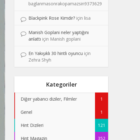
baglanmasonrakopamazsin9373629
Blackpink Rose Kimdir?
için
lisa
Manish Goplani neler yaptığını
anlattı
için
Manish goplani
En Yakışıklı 30 hintli oyuncu
için
Zehra Shyh
Kategoriler
Diğer yabancı diziler, Filmler
1
Genel
1
Hint Dizileri
121
Hint Magazin
352