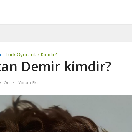
n
Türk Oyuncular Kimdir?
•
an Demir kimdir?
yıl Önce
Yorum Ekle