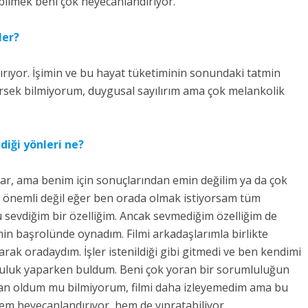
bilmek beni çok heyecanlandırıyor.
ler?
ırıyor. İşimin ve bu hayat tüketiminin sonundaki tatmin
irsek bilmiyorum, duygusal sayılırım ama çok melankolik
iği yönleri ne?
var, ama benim için sonuçlarından emin değilim ya da çok
 önemli değil eğer ben orada olmak istiyorsam tüm
sevdiğim bir özelliğim. Ancak sevmediğim özelliğim de
min başrolünde oynadım. Filmi arkadaşlarımla birlikte
ak oradaydım. İşler istenildiği gibi gitmedi ve ben kendimi
uluk yaparken buldum. Beni çok yoran bir sorumluluğun
şman oldum mu bilmiyorum, filmi daha izleyemedim ama bu
em heyecanlandırıyor, hem de yıpratabiliyor.