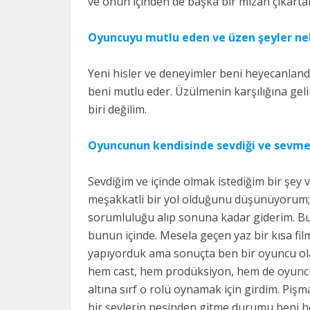
ve onun içinden de başka bir mizah çıkarta
Oyuncuyu mutlu eden ve üzen şeyler ne
Yeni hisler ve deneyimler beni heyecanland
beni mutlu eder. Üzülmenin karşılığına gel
biri değilim.
Oyuncunun kendisinde sevdiği ve sevmed
Sevdiğim ve içinde olmak istediğim bir şey 
meşakkatli bir yol olduğunu düşünüyorum;
sorumluluğu alıp sonuna kadar giderim. Bu 
bunun içinde. Mesela geçen yaz bir kısa fil
yapıyorduk ama sonuçta ben bir oyuncu olar
hem cast, hem prodüksiyon, hem de oyunc
altına sırf o rolü oynamak için girdim. Pi
bir şeylerin peşinden gitme durumu beni h