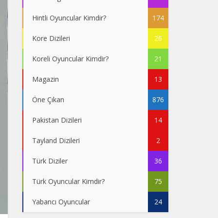
Hintli Oyuncular Kimdir?
174
Kore Dizileri
26
Koreli Oyuncular Kimdir?
21
Magazin
13
Öne Çıkan
876
Pakistan Dizileri
14
Tayland Dizileri
2
Türk Diziler
36
Türk Oyuncular Kimdir?
75
Yabancı Oyuncular
24