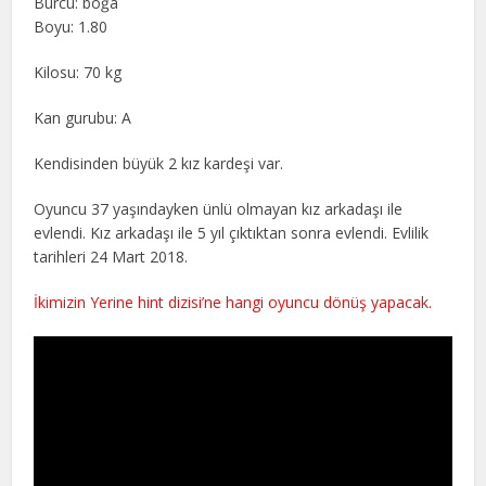
Burcu: boğa
Boyu: 1.80
Kilosu: 70 kg
Kan gurubu: A
Kendisinden büyük 2 kız kardeşi var.
Oyuncu 37 yaşındayken ünlü olmayan kız arkadaşı ile
evlendi. Kız arkadaşı ile 5 yıl çıktıktan sonra evlendi. Evlilik
tarihleri 24 Mart 2018.
İkimizin Yerine hint dizisi’ne hangi oyuncu dönüş yapacak.