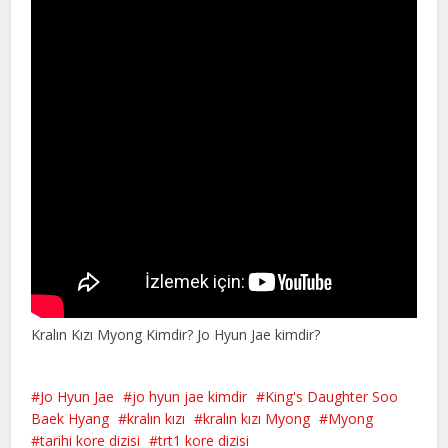
Kralın Kızı Myong Kimdir? Jo Hyun Jae kimdir?
Jo Hyun Jae
jo hyun jae kimdir
King's Daughter Soo
Baek Hyang
kralın kızı
kralın kızı Myong
Myong
tarihi kore dizisi
trt1 kore dizisi