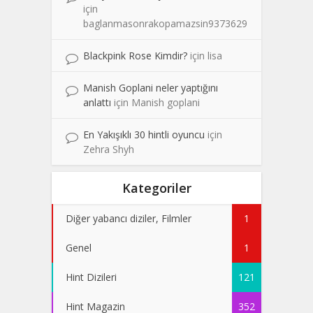
için
baglanmasonrakopamazsin9373629
Blackpink Rose Kimdir?
için
lisa
Manish Goplani neler yaptığını
anlattı
için
Manish goplani
En Yakışıklı 30 hintli oyuncu
için
Zehra Shyh
Kategoriler
Diğer yabancı diziler, Filmler
1
Genel
1
Hint Dizileri
121
Hint Magazin
352