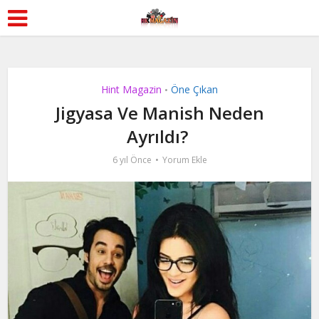
Hint Magazin
Öne Çıkan
•
Jigyasa Ve Manish Neden
Ayrıldı?
6 yıl Önce
Yorum Ekle