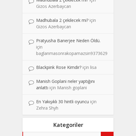
Gizos Azerbaycan
Madhubala 2 çekilecek mi?
için
Gizos Azerbaycan
Pratyusha Banerjee Neden Öldü.
için
baglanmasonrakopamazsin9373629
Blackpink Rose Kimdir?
için
lisa
Manish Goplani neler yaptığını
anlattı
için
Manish goplani
En Yakışıklı 30 hintli oyuncu
için
Zehra Shyh
Kategoriler