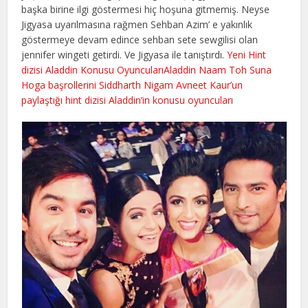
başka birine ilgi göstermesi hiç hoşuna gitmemiş. Neyse
Jigyasa uyarılmasına rağmen Sehban Azim’ e yakınlık
göstermeye devam edince sehban sete sewgilisi olan
jennifer wingeti getirdi. Ve Jigyasa ile tanıştırdı.
Yeni Hint
dizisi Aladdin Konusu OyuncularıAladdin Naam Toh Suna
Hoga başrollerini Siddharth Nigam Avneet Kaur’un
paylaştığı hint dizisi Aladdin’in konusu oyuncuları