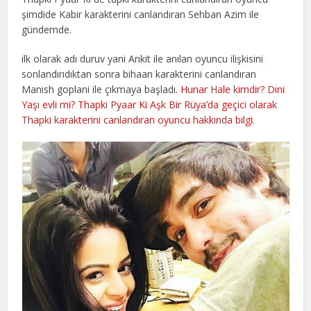
şimdide Kabir karakterini canlandıran Sehban Azim ile
gündemde.
ilk olarak adı duruv yani Ankit ile anılan oyuncu ilişkisini
sonlandırıdıktan sonra bihaan karakterini canlandıran
Manish goplani ile çıkmaya başladı.
Hunar Hale kimdir? Dini
Yaşı evli mi? Thapki Pyaar Ki Aşk Bir Rüya’da geçici olarak
Thapki karakterini canlandıran oyuncu hakkında bilgi.