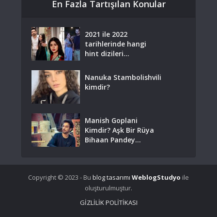
En Fazla Tartışılan Konular
2021 ile 2022
tarihlerinde hangi
hint dizileri...
Nanuka Stambolishvili
kimdir?
Manish Goplani
Kimdir? Aşk Bir Rüya
Bihaan Pandey...
Copyright © 2023 - Bu
blog tasarımı
WeblogStudyo
ile
oluşturulmuştur.
GİZLİLİK POLİTİKASI