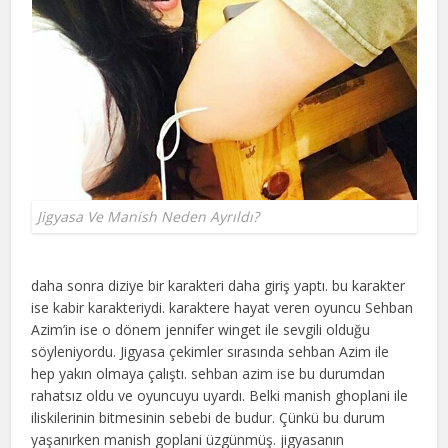
Jigyasa Ve Manish Neden Ayrıldı?
daha sonra diziye bir karakteri daha giriş yaptı. bu karakter
ise kabir karakteriydi. karaktere hayat veren oyuncu Sehban
Azim’in ise o dönem jennifer winget ile sevgili olduğu
söyleniyordu. Jigyasa çekimler sırasında sehban Azim ile
hep yakın olmaya çalıştı. sehban azim ise bu durumdan
rahatsız oldu ve oyuncuyu uyardı. Belki manish ghoplani ile
iliskilerinin bitmesinin sebebi de budur. Çünkü bu durum
yaşanırken manish goplani üzgünmüş. jigyasanın