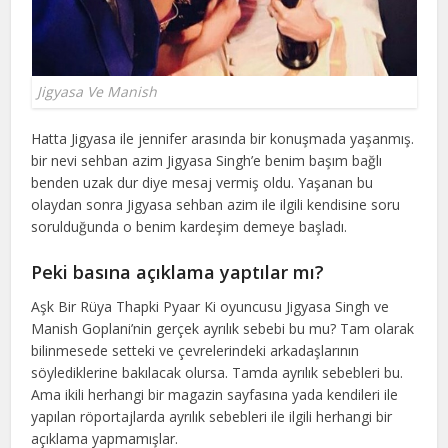
Jigyasa Ve Manish
Hatta Jigyasa ile jennifer arasında bir konuşmada yaşanmış.
bir nevi sehban azim Jigyasa Singh’e benim başım bağlı
benden uzak dur diye mesaj vermiş oldu. Yaşanan bu
olaydan sonra Jigyasa sehban azim ile ilgili kendisine soru
sorulduğunda o benim kardeşim demeye başladı.
Peki basına açıklama yaptılar mı?
Aşk Bir Rüya Thapki Pyaar Ki oyuncusu Jigyasa Singh ve
Manish Goplani’nin gerçek ayrılık sebebi bu mu? Tam olarak
bilinmesede setteki ve çevrelerindeki arkadaşlarının
söylediklerine bakılacak olursa. Tamda ayrılık sebebleri bu.
Ama ikili herhangi bir magazin sayfasına yada kendileri ile
yapılan röportajlarda ayrılık sebebleri ile ilgili herhangi bir
açıklama yapmamışlar.