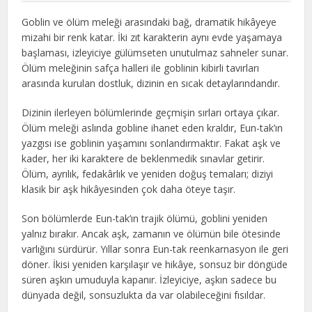
Goblin ve ölüm meleği arasındaki bağ, dramatik hikâyeye
mizahi bir renk katar. İki zıt karakterin aynı evde yaşamaya
başlaması, izleyiciye gülümseten unutulmaz sahneler sunar.
Ölüm meleğinin safça halleri ile goblinin kibirli tavırları
arasında kurulan dostluk, dizinin en sıcak detaylarındandır.
Dizinin ilerleyen bölümlerinde geçmişin sırları ortaya çıkar.
Ölüm meleği aslında gobline ihanet eden kraldır, Eun-tak’ın
yazgısı ise goblinin yaşamını sonlandırmaktır. Fakat aşk ve
kader, her iki karaktere de beklenmedik sınavlar getirir.
Ölüm, ayrılık, fedakârlık ve yeniden doğuş temaları; diziyi
klasik bir aşk hikâyesinden çok daha öteye taşır.
Son bölümlerde Eun-tak’ın trajik ölümü, goblini yeniden
yalnız bırakır. Ancak aşk, zamanın ve ölümün bile ötesinde
varlığını sürdürür. Yıllar sonra Eun-tak reenkarnasyon ile geri
döner. İkisi yeniden karşılaşır ve hikâye, sonsuz bir döngüde
süren aşkın umuduyla kapanır. İzleyiciye, aşkın sadece bu
dünyada değil, sonsuzlukta da var olabileceğini fısıldar.