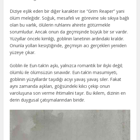
Diziye eşlik eden bir diğer karakter ise “Grim Reaper” yani
ölüm meleğidir. Soğuk, mesafeli ve görevine sıkı sıkıya bağlı
olan bu varlık, ölülerin ruhlarını ahirete götürmekle
sorumludur. Ancak onun da geçmişinde büyük bir sır vardır.
Yüzyıllar önceki kimliği, goblinin lanetinin ardındaki kraldır.
Onunla yolları kesiştiğinde, geçmişin acı gerçekleri yeniden
yüzeye çıkar.
Goblin ile Eun-tak’ın aşkı, yalnızca romantik bir ilişki değil;
ölümlü ile ölümsüzün sınavıdır. Eun-tak’ın masumiyeti,
goblinin yüzyıllardır taşıdığı acıyı yavaş yavaş siler. Fakat
aynı zamanda aşkları, göğsündeki kılıcı çekip onun
varoluşuna son verme ihtimalini taşır. Bu ikilem, dizinin en
derin duygusal çatışmalarından biridir.