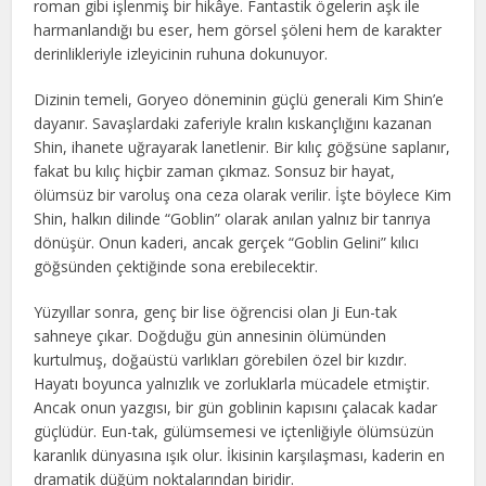
roman gibi işlenmiş bir hikâye. Fantastik ögelerin aşk ile
harmanlandığı bu eser, hem görsel şöleni hem de karakter
derinlikleriyle izleyicinin ruhuna dokunuyor.
Dizinin temeli, Goryeo döneminin güçlü generali Kim Shin’e
dayanır. Savaşlardaki zaferiyle kralın kıskançlığını kazanan
Shin, ihanete uğrayarak lanetlenir. Bir kılıç göğsüne saplanır,
fakat bu kılıç hiçbir zaman çıkmaz. Sonsuz bir hayat,
ölümsüz bir varoluş ona ceza olarak verilir. İşte böylece Kim
Shin, halkın dilinde “Goblin” olarak anılan yalnız bir tanrıya
dönüşür. Onun kaderi, ancak gerçek “Goblin Gelini” kılıcı
göğsünden çektiğinde sona erebilecektir.
Yüzyıllar sonra, genç bir lise öğrencisi olan Ji Eun-tak
sahneye çıkar. Doğduğu gün annesinin ölümünden
kurtulmuş, doğaüstü varlıkları görebilen özel bir kızdır.
Hayatı boyunca yalnızlık ve zorluklarla mücadele etmiştir.
Ancak onun yazgısı, bir gün goblinin kapısını çalacak kadar
güçlüdür. Eun-tak, gülümsemesi ve içtenliğiyle ölümsüzün
karanlık dünyasına ışık olur. İkisinin karşılaşması, kaderin en
dramatik düğüm noktalarından biridir.