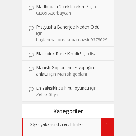
Madhubala 2 çekilecek mi?
için
Gizos Azerbaycan
Pratyusha Banerjee Neden Öldü.
için
baglanmasonrakopamazsin9373629
Blackpink Rose Kimdir?
için
lisa
Manish Goplani neler yaptığını
anlattı
için
Manish goplani
En Yakışıklı 30 hintli oyuncu
için
Zehra Shyh
Kategoriler
Diğer yabancı diziler, Filmler
1