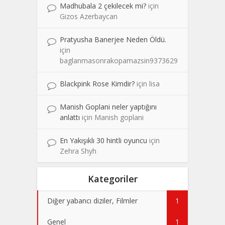
Madhubala 2 çekilecek mi?
için
Gizos Azerbaycan
Pratyusha Banerjee Neden Öldü.
için
baglanmasonrakopamazsin9373629
Blackpink Rose Kimdir?
için
lisa
Manish Goplani neler yaptığını
anlattı
için
Manish goplani
En Yakışıklı 30 hintli oyuncu
için
Zehra Shyh
Kategoriler
Diğer yabancı diziler, Filmler
1
Genel
1