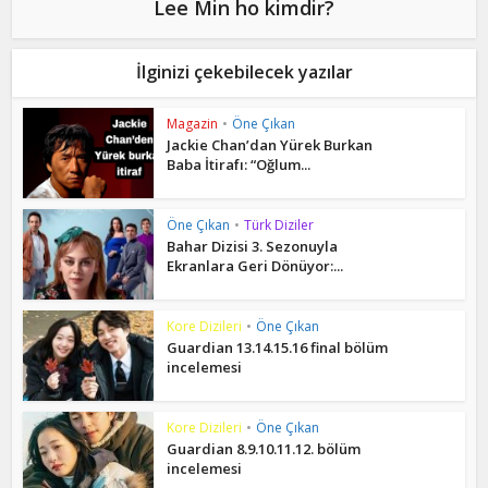
Lee Min ho kimdir?
İlginizi çekebilecek yazılar
Magazin
•
Öne Çıkan
Jackie Chan’dan Yürek Burkan
Baba İtirafı: “Oğlum...
Öne Çıkan
•
Türk Diziler
Bahar Dizisi 3. Sezonuyla
Ekranlara Geri Dönüyor:...
Kore Dizileri
•
Öne Çıkan
Guardian 13.14.15.16 final bölüm
incelemesi
Kore Dizileri
•
Öne Çıkan
Guardian 8.9.10.11.12. bölüm
incelemesi