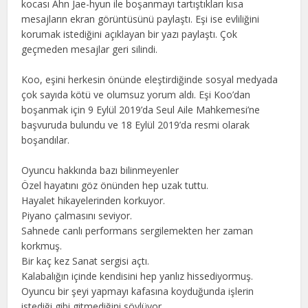
kocası Ahn Jae-hyun ile boşanmayı tartıştıkları kısa
mesajların ekran görüntüsünü paylaştı. Eşi ise evliliğini
korumak istediğini açıklayan bir yazı paylaştı. Çok
geçmeden mesajlar geri silindi.
Koo, eşini herkesin önünde eleştirdiğinde sosyal medyada
çok sayıda kötü ve olumsuz yorum aldı. Eşi Koo’dan
boşanmak için 9 Eylül 2019’da Seul Aile Mahkemesi’ne
başvuruda bulundu ve 18 Eylül 2019’da resmi olarak
boşandılar.
Oyuncu hakkında bazı bilinmeyenler
Özel hayatını göz önünden hep uzak tuttu.
Hayalet hikayelerinden korkuyor.
Piyano çalmasını seviyor.
Sahnede canlı performans sergilemekten her zaman
korkmuş.
Bir kaç kez Sanat sergisi açtı.
Kalabalığın içinde kendisini hep yanlız hissediyormuş.
Oyuncu bir şeyi yapmayı kafasına koyduğunda işlerin
istediği gibi gitmediğini söylüyor.