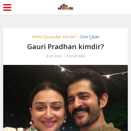
Hintli Oyuncular Kimdir?
Öne Çıkan
•
Gauri Pradhan kimdir?
4 yıl Önce
Yorum Ekle