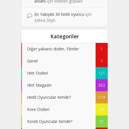
anlattı
için
Manish goplani
En Yakışıklı 30 hintli oyuncu
için
Zehra Shyh
Kategoriler
Diğer yabancı diziler, Filmler
1
Genel
1
Hint Dizileri
121
Hint Magazin
352
Hintli Oyuncular Kimdir?
174
Kore Dizileri
26
Koreli Oyuncular Kimdir?
21