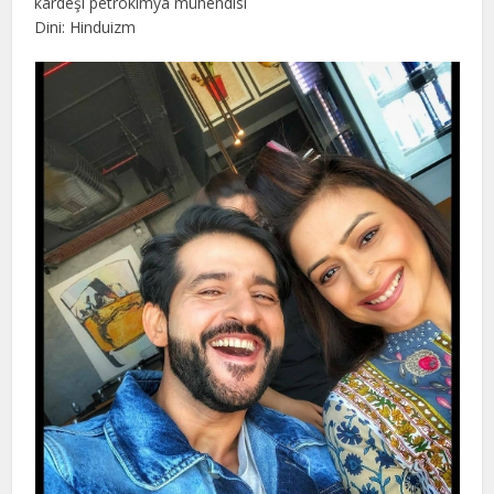
kardeşi petrokimya mühendisi
Dini: Hinduizm