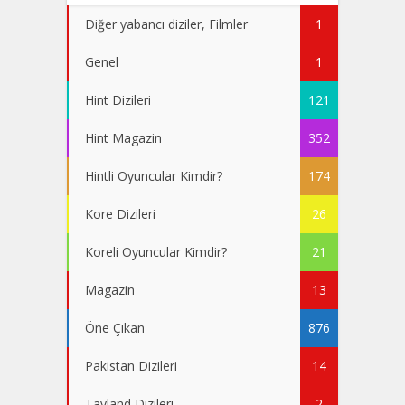
Diğer yabancı diziler, Filmler
1
Genel
1
Hint Dizileri
121
Hint Magazin
352
Hintli Oyuncular Kimdir?
174
Kore Dizileri
26
Koreli Oyuncular Kimdir?
21
Magazin
13
Öne Çıkan
876
Pakistan Dizileri
14
Tayland Dizileri
2