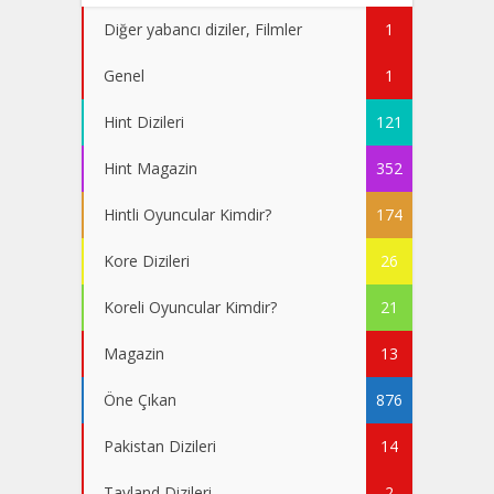
Diğer yabancı diziler, Filmler
1
Genel
1
Hint Dizileri
121
Hint Magazin
352
Hintli Oyuncular Kimdir?
174
Kore Dizileri
26
Koreli Oyuncular Kimdir?
21
Magazin
13
Öne Çıkan
876
Pakistan Dizileri
14
Tayland Dizileri
2