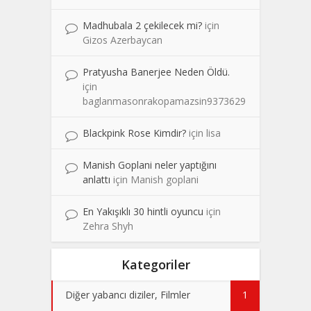
Madhubala 2 çekilecek mi?
için
Gizos Azerbaycan
Pratyusha Banerjee Neden Öldü.
için
baglanmasonrakopamazsin9373629
Blackpink Rose Kimdir?
için
lisa
Manish Goplani neler yaptığını
anlattı
için
Manish goplani
En Yakışıklı 30 hintli oyuncu
için
Zehra Shyh
Kategoriler
Diğer yabancı diziler, Filmler
1