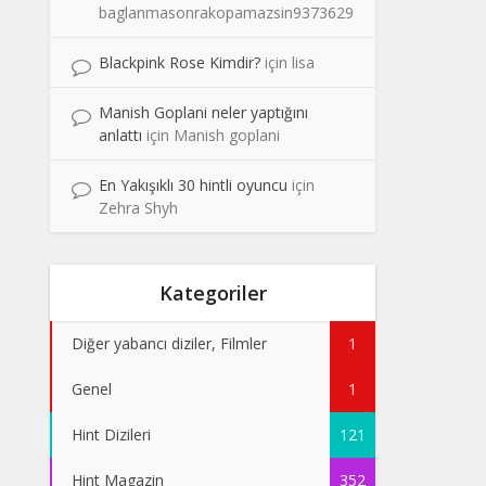
baglanmasonrakopamazsin9373629
Blackpink Rose Kimdir?
için
lisa
Manish Goplani neler yaptığını
anlattı
için
Manish goplani
En Yakışıklı 30 hintli oyuncu
için
Zehra Shyh
Kategoriler
Diğer yabancı diziler, Filmler
1
Genel
1
Hint Dizileri
121
Hint Magazin
352