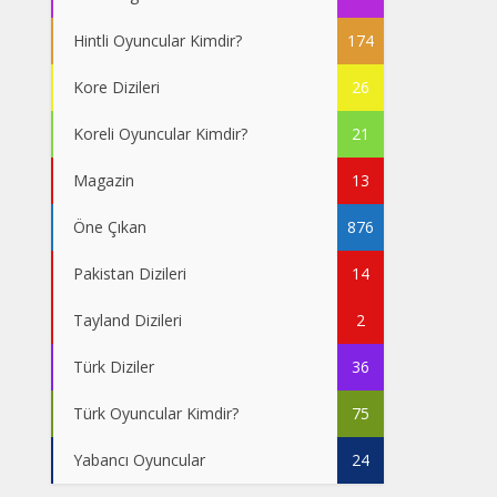
Hintli Oyuncular Kimdir?
174
Kore Dizileri
26
Koreli Oyuncular Kimdir?
21
Magazin
13
Öne Çıkan
876
Pakistan Dizileri
14
Tayland Dizileri
2
Türk Diziler
36
Türk Oyuncular Kimdir?
75
Yabancı Oyuncular
24