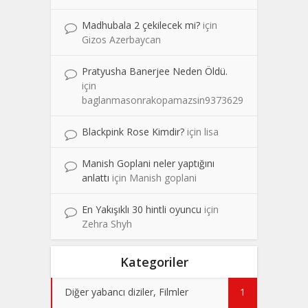
Madhubala 2 çekilecek mi?
için
Gizos Azerbaycan
Pratyusha Banerjee Neden Öldü.
için
baglanmasonrakopamazsin9373629
Blackpink Rose Kimdir?
için
lisa
Manish Goplani neler yaptığını
anlattı
için
Manish goplani
En Yakışıklı 30 hintli oyuncu
için
Zehra Shyh
Kategoriler
Diğer yabancı diziler, Filmler
1