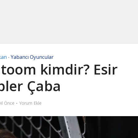
kan
Yabancı Oyuncular
•
toom kimdir? Esir
pler Çaba
yıl Önce
Yorum Ekle