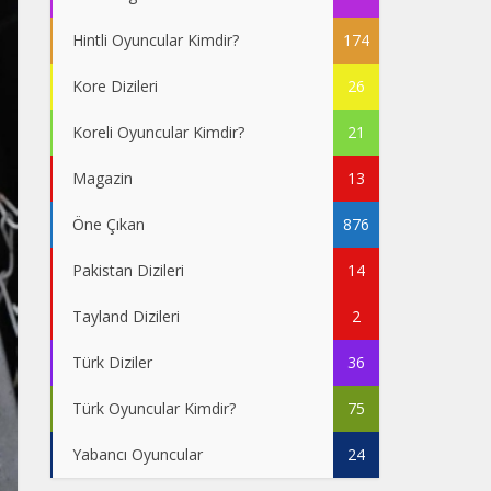
Hintli Oyuncular Kimdir?
174
Kore Dizileri
26
Koreli Oyuncular Kimdir?
21
Magazin
13
Öne Çıkan
876
Pakistan Dizileri
14
Tayland Dizileri
2
Türk Diziler
36
Türk Oyuncular Kimdir?
75
Yabancı Oyuncular
24