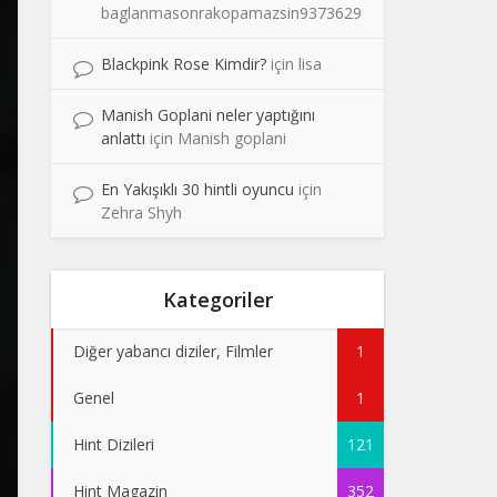
baglanmasonrakopamazsin9373629
Blackpink Rose Kimdir?
için
lisa
Manish Goplani neler yaptığını
anlattı
için
Manish goplani
En Yakışıklı 30 hintli oyuncu
için
Zehra Shyh
Kategoriler
Diğer yabancı diziler, Filmler
1
Genel
1
Hint Dizileri
121
Hint Magazin
352