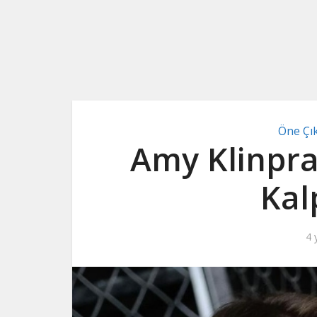
Öne Çı
Amy Klinpra
Kal
4 