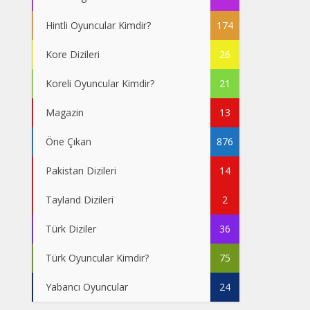
Hintli Oyuncular Kimdir?
174
Kore Dizileri
26
Koreli Oyuncular Kimdir?
21
Magazin
13
Öne Çıkan
876
Pakistan Dizileri
14
Tayland Dizileri
2
Türk Diziler
36
Türk Oyuncular Kimdir?
75
Yabancı Oyuncular
24