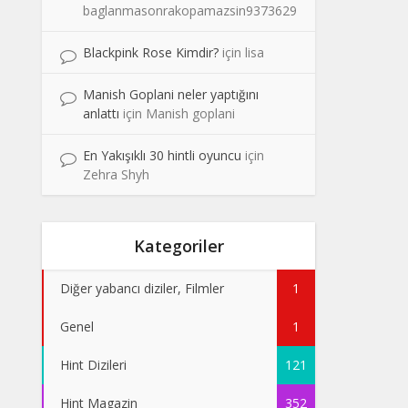
baglanmasonrakopamazsin9373629
Blackpink Rose Kimdir?
için
lisa
Manish Goplani neler yaptığını
anlattı
için
Manish goplani
En Yakışıklı 30 hintli oyuncu
için
Zehra Shyh
Kategoriler
Diğer yabancı diziler, Filmler
1
Genel
1
Hint Dizileri
121
Hint Magazin
352