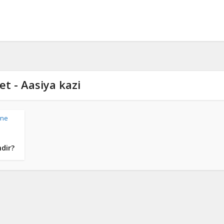
et - Aasiya kazi
ne
mdir?